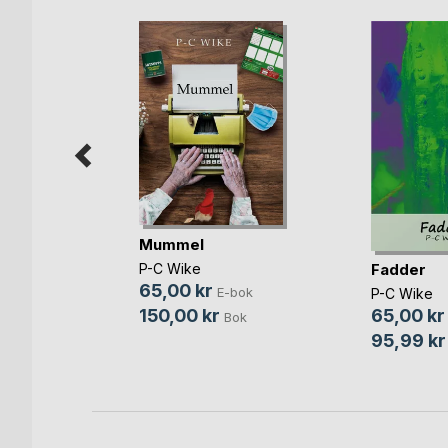
det
Mummel
zman
,
Fadder
P-C Wike
r
, ...
65,00 kr
E-bok
bok
P-C Wike
150,00 kr
65,00 kr
Bok
Bok
95,99 kr