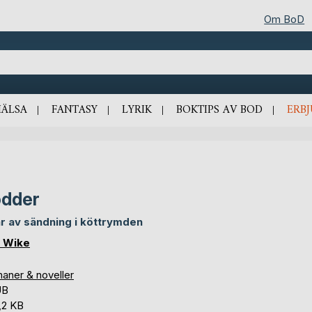
Om BoD
HÄLSA
FANTASY
LYRIK
BOKTIPS AV BOD
ERB
odder
r av sändning i köttrymden
 Wike
aner & noveller
UB
,2 KB