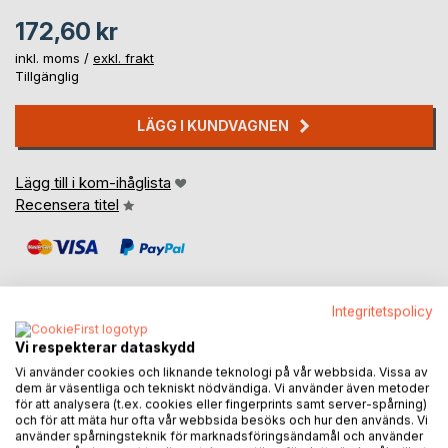
172,60 kr
inkl. moms /
exkl. frakt
Tillgänglig
LÄGG I KUNDVAGNEN
Lägg till i kom-ihåglista
Recensera titel
Integritetspolicy
Vi respekterar dataskydd
BESKRIVNING
Vi använder cookies och liknande teknologi på vår webbsida. Vissa av
dem är väsentliga och tekniskt nödvändiga. Vi använder även metoder
för att analysera (t.ex. cookies eller fingerprints samt server-spårning)
This book is about all the different planets' substance and
och för att mäta hur ofta vår webbsida besöks och hur den används. Vi
reality we have lived on, before we came to planet earth
använder spårningsteknik för marknadsföringsändamål och använder