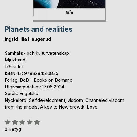
Planets and realities
Ingrid Illia Haugerud
Samhälls- och kulturvetenskap
Mjukband
176 sidor
ISBN-13: 9788284510835
Förlag: BoD - Books on Demand
Utgivningsdatum: 17.05.2024
Språk: Engelska
Nyckelord: Selfdevelopment, visdom, Channeled visdom
from the angels, A key to New growth, Love
Betyg::
0%
0
Betyg