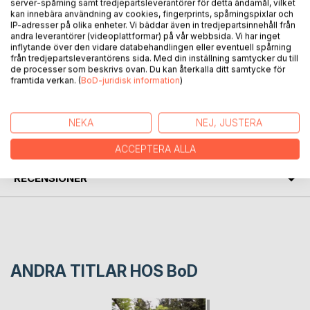
server-spårning samt tredjepartsleverantörer för detta ändamål, vilket
that we live on now.
kan innebära användning av cookies, fingerprints, spårningspixlar och
To understand what it feels like to live in another form of
IP-adresser på olika enheter. Vi bäddar även in tredjepartsinnehåll från
body/consciousness. And how important it is to know how
andra leverantörer (videoplattformar) på vår webbsida. Vi har inget
inflytande över den vidare databehandlingen eller eventuell spårning
our emotions and thoughts affect everything in the
från tredjepartsleverantörens sida. Med din inställning samtycker du till
universes.
de processer som beskrivs ovan. Du kan återkalla ditt samtycke för
framtida verkan. (
BoD-juridisk information
)
FÖRFATTARE
NEKA
NEJ, JUSTERA
KOMMENTARER I PRESSEN
ACCEPTERA ALLA
RECENSIONER
ANDRA TITLAR HOS
BoD