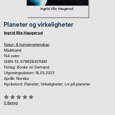
Planeter og virkeligheter
Ingrid Illia Haugerud
Natur- & humanvetenskap
Mjukband
154 sidor
ISBN-13: 9788284511481
Förlag: Books on Demand
Utgivningsdatum: 16.05.2023
Språk: Norska
Nyckelord: Planeter, Virkeligheter, Liv på planeter
Betyg::
0%
0
Betyg