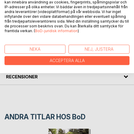
kan innebära användning av cookies, fingerprints, spårningspixlar och
IP-adresser på olika enheter. Vi bäddar även in tredjepartsinnehåll från
Seraphim sier:
andra leverantörer (videoplattformar) på vår webbsida. Vi har inget
Ønsker og dele med deg og alle andre om de forskjellige
inflytande över den vidare databehandlingen eller eventuell spårning
planeters substans og virkeligheter som vi har besøkt før vi
från tredjepartsleverantörens sida. Med din inställning samtycker du till
de processer som beskrivs ovan. Du kan återkalla ditt samtycke för
kom til jorden.
framtida verkan. (
BoD-juridisk information
)
FÖRFATTARE
NEKA
NEJ, JUSTERA
KOMMENTARER I PRESSEN
ACCEPTERA ALLA
RECENSIONER
ANDRA TITLAR HOS
BoD