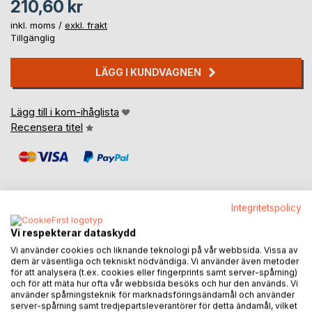
210,60 kr
inkl. moms /
exkl. frakt
Tillgänglig
LÄGG I KUNDVAGNEN
Lägg till i kom-ihåglista
Recensera titel
Integritetspolicy
BESKRIVNING
Vi respekterar dataskydd
Vi använder cookies och liknande teknologi på vår webbsida. Vissa av
dem är väsentliga och tekniskt nödvändiga. Vi använder även metoder
för att analysera (t.ex. cookies eller fingerprints samt server-spårning)
Denne boken er en utrolig magisk bok, hvor vi får ett inblikk
och för att mäta hur ofta vår webbsida besöks och hur den används. Vi
i andre planeters liv og virkeligheter.
använder spårningsteknik för marknadsföringsändamål och använder
Utrolig spennende lesning!
server-spårning samt tredjepartsleverantörer för detta ändamål, vilket