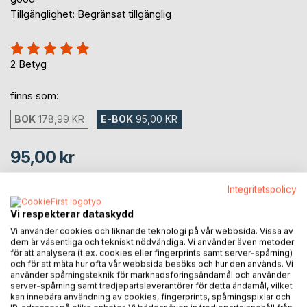
Tillgänglighet: Begränsat tillgänglig
Betyg::
100%
2
Betyg
finns som:
BOK
178,99 KR
E-BOK
95,00 KR
95,00 kr
inkl. moms
Tillgänglig för nedladdning
Integritetspolicy
Vi respekterar dataskydd
Vi använder cookies och liknande teknologi på vår webbsida. Vissa av
LÄGG I KUNDVAGNEN
dem är väsentliga och tekniskt nödvändiga. Vi använder även metoder
för att analysera (t.ex. cookies eller fingerprints samt server-spårning)
och för att mäta hur ofta vår webbsida besöks och hur den används. Vi
Lägg till i kom-ihåglista
använder spårningsteknik för marknadsföringsändamål och använder
server-spårning samt tredjepartsleverantörer för detta ändamål, vilket
Recensera titel
kan innebära användning av cookies, fingerprints, spårningspixlar och