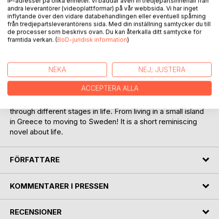
IP-adresser på olika enheter. Vi bäddar även in tredjepartsinnehåll från
andra leverantörer (videoplattformar) på vår webbsida. Vi har inget
inflytande över den vidare databehandlingen eller eventuell spårning
från tredjepartsleverantörens sida. Med din inställning samtycker du till
de processer som beskrivs ovan. Du kan återkalla ditt samtycke för
framtida verkan. (
BoD-juridisk information
)
BESKRIVNING
NEKA
NEJ, JUSTERA
ACCEPTERA ALLA
Pieces of a whole is a collection of short stories, different
places, people, and feelings. It is a nostalgic journey
through different stages in life. From living in a small island
in Greece to moving to Sweden! It is a short reminiscing
novel about life.
FÖRFATTARE
KOMMENTARER I PRESSEN
RECENSIONER