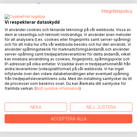
Integritetspolicy
Vi respekterar dataskydd
Vi använder cookies och liknande teknologi på vår webbsida. Vissa av
dem är väsentliga och tekniskt nödvändiga. Vi använder även metoder
BESKRIVNING
för att analysera (t.ex. cookies eller fingerprints samt server-spårning)
och för att mäta hur ofta vår webbsida besöks och hur den används. Vi
använder spårningsteknik för marknadsföringsändamål och använder
server-spårning samt tredjepartsleverantörer för detta ändamål, vilket
Imagine a time, about 50 years after 914D00m. How would
kan innebära användning av cookies, fingerprints, spårningspixlar och
the world appear after the clash between DS and
IP-adresser på olika enheter. Vi bäddar även in tredjepartsinnehåll från
andra leverantörer (videoplattformar) på vår webbsida. Vi har inget
N3v3r!and?
inflytande över den vidare databehandlingen eller eventuell spårning
från tredjepartsleverantörens sida. Med din inställning samtycker du till
Is M3rqrie still a player in the game?
de processer som beskrivs ovan. Du kan återkalla ditt samtycke för
framtida verkan. (
BoD-juridisk information
)
This starts with an old fashion letter, arriving at a
Skyscraper in a big city in Japan.
NEKA
NEJ, JUSTERA
It is addressed to:
ACCEPTERA ALLA
DS, 13th floor.