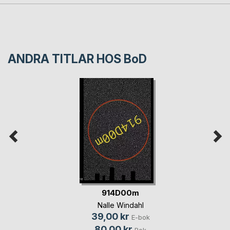
ANDRA TITLAR HOS
BoD
914D00m
Nalle Windahl
39,00 kr
E-bok
80,00 kr