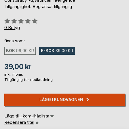
Conspiracy, AI, Artificiel Intelligence
Tillgänglighet: Begränsat tillgänglig
Betyg::
0%
0
Betyg
finns som:
BOK
99,00 KR
E-BOK
39,00 KR
39,00 kr
inkl. moms
Tillgänglig för nedladdning
LÄGG I KUNDVAGNEN
Lägg till i kom-ihåglista
Recensera titel