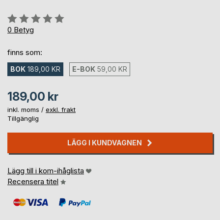
Betyg::
0%
0
Betyg
finns som:
BOK
189,00 KR
E-BOK
59,00 KR
189,00 kr
inkl. moms /
exkl. frakt
Tillgänglig
LÄGG I KUNDVAGNEN
Lägg till i kom-ihåglista
Recensera titel