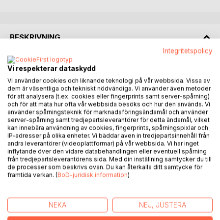
BESKRIVNING
Integritetspolicy
Boken beskriver författarens föräldrar från den kväll de
Vi respekterar dataskydd
träffas en kväll till vid en dans där faders spelar dragspel, i
Vi använder cookies och liknande teknologi på vår webbsida. Vissa av
slutet på förrförra seklet. Och därefter deras flytt till
dem är väsentliga och tekniskt nödvändiga. Vi använder även metoder
Norrbyn där fadern börjar en nästan livslång anställning.
för att analysera (t.ex. cookies eller fingerprints samt server-spårning)
och för att mäta hur ofta vår webbsida besöks och hur den används. Vi
Tretton barn föds. Flera av sönerna arbetar också på
använder spårningsteknik för marknadsföringsändamål och använder
sågen. Andra flyttar till Amerika.
server-spårning samt tredjepartsleverantörer för detta ändamål, vilket
kan innebära användning av cookies, fingerprints, spårningspixlar och
IP-adresser på olika enheter. Vi bäddar även in tredjepartsinnehåll från
De olika arbetsuppgifterna vid sågen beskrivs detaljerat,
andra leverantörer (videoplattformar) på vår webbsida. Vi har inget
liksom det hårda vardagslivet i övrigt. Fadern och fyra
inflytande över den vidare databehandlingen eller eventuell spårning
söner rodde tidigt på morgonen från Norrbyn till sågen på
från tredjepartsleverantörens sida. Med din inställning samtycker du till
de processer som beskrivs ovan. Du kan återkalla ditt samtycke för
Norrbyskär och kom hem sent på kvällen, sex dagar i
framtida verkan. (
BoD-juridisk information
)
veckan.
Författaren placerar vardagslivet på den lilla orten i den
NEKA
NEJ, JUSTERA
stora sociala och ekonomiska förändring som på kort tid
omvandlade livet i Sverige - också denna familjs liv.