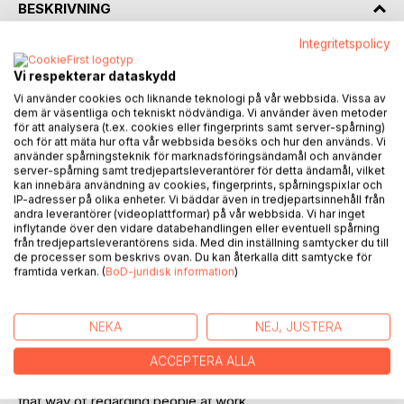
BESKRIVNING
Integritetspolicy
This is a book about cooperation, about people at work.
Vi respekterar dataskydd
Today, most organizations are based on a “command and
Vi använder cookies och liknande teknologi på vår webbsida. Vissa av
dem är väsentliga och tekniskt nödvändiga. Vi använder även metoder
control” management philosophy assuming that people
för att analysera (t.ex. cookies eller fingerprints samt server-spårning)
need to be individually stimulated and directed in order to
och för att mäta hur ofta vår webbsida besöks och hur den används. Vi
cooperate. That management philosophy tends to
använder spårningsteknik för marknadsföringsändamål och använder
server-spårning samt tredjepartsleverantörer för detta ändamål, vilket
fragmentize our organizations and reduce people at work
kan innebära användning av cookies, fingerprints, spårningspixlar och
to human resources.
IP-adresser på olika enheter. Vi bäddar även in tredjepartsinnehåll från
andra leverantörer (videoplattformar) på vår webbsida. Vi har inget
inflytande över den vidare databehandlingen eller eventuell spårning
But as human beings, cooperation is in our very nature and
från tredjepartsleverantörens sida. Med din inställning samtycker du till
doing what we experience as meaningful energizes us. If
de processer som beskrivs ovan. Du kan återkalla ditt samtycke för
we build on those facts, organizations can be both
framtida verkan. (
BoD-juridisk information
)
effective and human. This way of working can be achieved
if we get better at creating collective gestalts, at accepting
our mutual interdependencies and at handling the dilemmas
NEKA
NEJ, JUSTERA
of work and life together.
ACCEPTERA ALLA
Gestalt Methodology and Gestalt Management support
that way of regarding people at work.