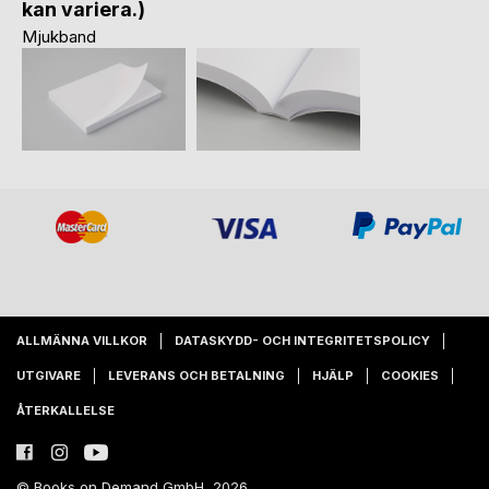
kan variera.)
Mjukband
ALLMÄNNA VILLKOR
DATASKYDD- OCH INTEGRITETSPOLICY
UTGIVARE
LEVERANS OCH BETALNING
HJÄLP
COOKIES
ÅTERKALLELSE
© Books on Demand GmbH, 2026