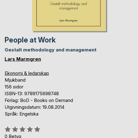
People at Work
Gestalt methodology and management
Lars Marmgren
Ekonomi & ledarskap
Mjukband
156 sidor
ISBN-13: 9789175698748
Förlag: BoD - Books on Demand
Utgivningsdatum: 19.08.2014
Språk: Engelska
Betyg::
0%
0
Betyg