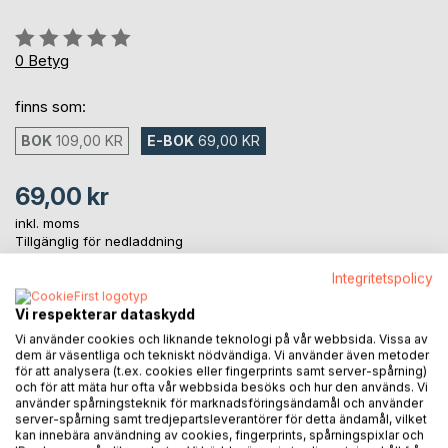
Betyg::
0%
0
Betyg
finns som:
BOK
109,00 KR
E-BOK
69,00 KR
69,00 kr
inkl. moms
Tillgänglig för nedladdning
Integritetspolicy
LÄGG I KUNDVAGNEN
Vi respekterar dataskydd
Vi använder cookies och liknande teknologi på vår webbsida. Vissa av
dem är väsentliga och tekniskt nödvändiga. Vi använder även metoder
Lägg till i kom-ihåglista
för att analysera (t.ex. cookies eller fingerprints samt server-spårning)
och för att mäta hur ofta vår webbsida besöks och hur den används. Vi
Recensera titel
använder spårningsteknik för marknadsföringsändamål och använder
server-spårning samt tredjepartsleverantörer för detta ändamål, vilket
kan innebära användning av cookies, fingerprints, spårningspixlar och