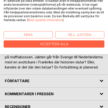
IP-adresser på olika enheter. Vi bäddar även in tredjepartsinnehåll från
andra leverantörer (videoplattformar) på vår webbsida. Vi har inget
inflytande över den vidare databehandlingen eller eventuell spårning
från tredjepartsleverantörens sida. Med din inställning samtycker du till
de processer som beskrivs ovan. Du kan återkalla ditt samtycke för
framtida verkan. (
BoD-juridisk information
)
BESKRIVNING
NEKA
NEJ, JUSTERA
En dyr klocka hittas i en övergiven bil. Samma klocka är ett
återkommande inslag i romanen/novellen. En torped slår till
ACCEPTERA ALLA
mot en maffiaboss men tar fel på person. Uppdraget är inte
slutfört så mördaren fortsätter förfölja Don, som är namnet
på maffiabossen. Jakten går från Sverige till Nederländerna
med en avstickare i Frankrike där historien slutar? Eller,
kanske är det där den börjar? En fortsättning är planerad.
FÖRFATTARE
KOMMENTARER I PRESSEN
RECENSIONER