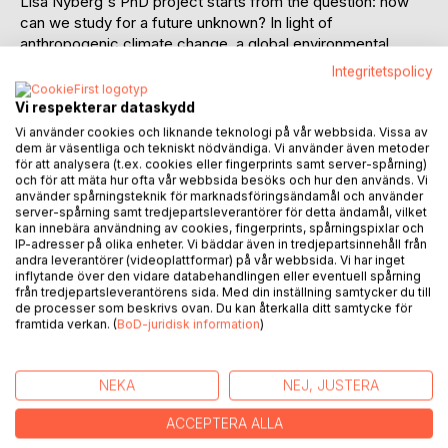
Lisa Nyberg's PhD project starts from the question: how
can we study for a future unknown? In light of
anthropogenic climate change, a global environmental
crisis, and its destabilizing impact on social and economic
Integritetspolicy
systems, there is an urgency to examine how we relate to
the future in our pedagogy; how we anticipate, imagine and
Vi respekterar dataskydd
prepare through our teaching and our studies. At the basis
Vi använder cookies och liknande teknologi på vår webbsida. Vissa av
of this research is a teaching practice; the classroom of
dem är väsentliga och tekniskt nödvändiga. Vi använder även metoder
för att analysera (t.ex. cookies eller fingerprints samt server-spårning)
aesthetic education at the intersection of study, creative
och för att mäta hur ofta vår webbsida besöks och hur den används. Vi
work and the institution. From this base a performance
använder spårningsteknik för marknadsföringsändamål och använder
practice has developed that draws from lecture
server-spårning samt tredjepartsleverantörer för detta ändamål, vilket
kan innebära användning av cookies, fingerprints, spårningspixlar och
performance and meditation as a quotidian and creative
IP-adresser på olika enheter. Vi bäddar även in tredjepartsinnehåll från
practice, to create a series of guided meditations. These
andra leverantörer (videoplattformar) på vår webbsida. Vi har inget
are presented as art installations, as sound pieces and as
inflytande över den vidare databehandlingen eller eventuell spårning
från tredjepartsleverantörens sida. Med din inställning samtycker du till
activities in the classroom. The guided meditations
de processer som beskrivs ovan. Du kan återkalla ditt samtycke för
propose an experiment in how to address the contradiction
framtida verkan. (
BoD-juridisk information
)
of learning for the future, by focusing, intently, on the
present. Simultaneously, the project raises a critique of
Western constructs of utopia as the dominant form of
NEKA
NEJ, JUSTERA
imagining otherwise, by looking to feminist and de-colonial
theory that resist utopian fatalism and claims to universality.
ACCEPTERA ALLA
The aim is to make a critical shift from utopia towards a