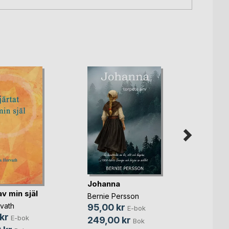
Spric
Johanna
gjord
av min själ
Bernie Persson
Crisse
vath
95,00 kr
E-bok
149,
kr
E-bok
249,00 kr
Bok
299,