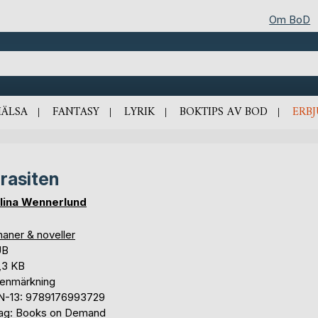
Om BoD
HÄLSA
FANTASY
LYRIK
BOKTIPS AV BOD
ERB
rasiten
lina Wennerlund
aner & noveller
UB
,3 KB
tenmärkning
N-13: 9789176993729
lag: Books on Demand