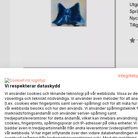
Utg
Spr
Nyck
Till
Bety
0%
Integritet
Vi respekterar dataskydd
Vi använder cookies och liknande teknologi på vår webbsida. Vissa av de
BESKRIVNING
FÖRFATTARE
KOMMEN
väsentliga och tekniskt nödvändiga. Vi använder även metoder för att ana
(t.ex. cookies eller fingerprints samt server-spårning) och för att mäta hur
vår webbsida besöks och hur den används. Vi använder spårningsteknik f
marknadsföringsändamål och använder server-spårning samt
Johan är 43 år och möter för första gången psykvå
tredjepartsleverantörer för detta ändamål, vilket kan innebära användning
och barn. Någonting jagar honom, ett välbekant sp
cookies, fingerprints, spårningspixlar och IP-adresser på olika enheter. Vi
liksom han själv. Han försöker i det längsta att håll
bäddar även in tredjepartsinnehåll från andra leverantörer (videoplattform
vår webbsida. Vi har inget inflytande över den vidare databehandlingen el
går inte. Han faller mer och mer och inser att vär
eventuell spårning från tredjepartsleverantörens sida. Med din inställning