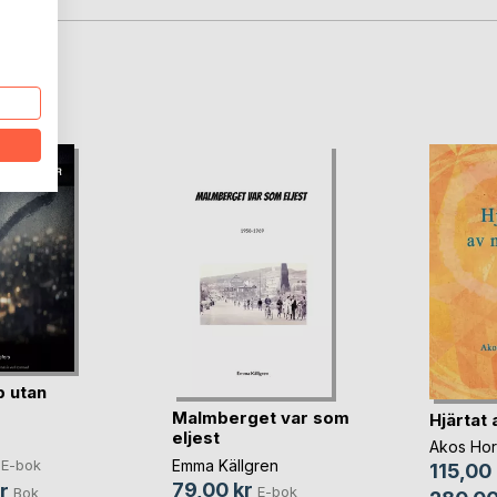
oD
 utan
Malmberget var som
Hjärtat 
eljest
Akos Hor
Emma Källgren
E-bok
115,00 
79,00 kr
r
E-bok
Bok