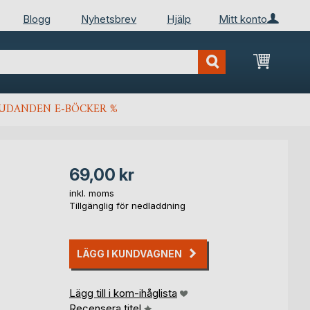
Blogg
Nyhetsbrev
Hjälp
Mitt konto
Min kun
JUDANDEN E-BÖCKER %
69,00 kr
inkl. moms
Tillgänglig för nedladdning
LÄGG I KUNDVAGNEN
Lägg till i kom-ihåglista
Recensera titel