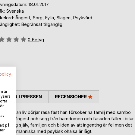
ivningsdatum: 18.01.2017
åk: Svenska
elord: Ångest, Sorg, Fylla, Slagen, Psykvård
gänglighet: Begränsat tillgänglig
g::
0
Betyg
spolicy
m är
TARER I PRESSEN
RECENSIONER
lysera
 ofta
ör
rden. Han liv börjar rasa fast han försöker ha familj med sambo
 av
öke av ångest och sorg från barndomen och fasaden faller i bitar
a ihop sig själv, familjen och bilden av att ingenting är fel men det
ar) på
ler
det på en människa med psykisk ohälsa är lågt.