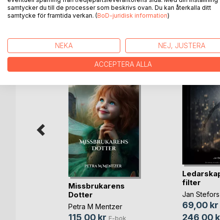
samtycker du till de processer som beskrivs ovan. Du kan återkalla ditt
samtycke för framtida verkan. (
BoD-juridisk information
)
ANDRA TITLAR HOS
B
NEKA
NEJ, JUSTERA
ACCEPTERA ALLA
a växer
Ledarskap
rt
filter
Missbrukarens
sson
Dotter
Jan Stefors
bok
69,00 kr
Petra M Mentzer
ok
246,00 k
115,00 kr
E-bok