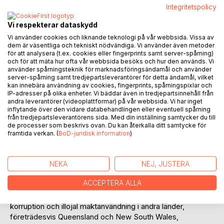
Integritetspolicy
Vi respekterar dataskydd
Vi använder cookies och liknande teknologi på vår webbsida. Vissa av
BESKRIVNING
dem är väsentliga och tekniskt nödvändiga. Vi använder även metoder
för att analysera (t.ex. cookies eller fingerprints samt server-spårning)
och för att mäta hur ofta vår webbsida besöks och hur den används. Vi
Mellan hösten 2010 och hösten 2013 producerade
använder spårningsteknik för marknadsföringsändamål och använder
server-spårning samt tredjepartsleverantörer för detta ändamål, vilket
professor Töllborg fyra omfattande och djupgående
kan innebära användning av cookies, fingerprints, spårningspixlar och
rapporter som kom att allvarligt störa inte bara det politiska,
IP-adresser på olika enheter. Vi bäddar även in tredjepartsinnehåll från
polisiära och journalistiska etablissemanget, utan också
andra leverantörer (videoplattformar) på vår webbsida. Vi har inget
inflytande över den vidare databehandlingen eller eventuell spårning
den nya ”vetenskapen”: En man i Grön hatt, Uppdraget,
från tredjepartsleverantörens sida. Med din inställning samtycker du till
Älska din navel och Black 12. Utredningarna initierades
de processer som beskrivs ovan. Du kan återkalla ditt samtycke för
ursprungligen av polisen själv! Utredningarna, som samlats i
framtida verkan. (
BoD-juridisk information
)
denna bok. är den första och hittills enda djupgående
undersökningen av Detournement de Pouvoir, Illojal
maktutövning, som genomförts i Sverige. Här behandlas
NEKA
NEJ, JUSTERA
inledningsvis polisens rätt till våldsanvändning och den
ACCEPTERA ALLA
svenska internutredningsverksamheten för att senare låta
denna sättas i kontext med en belysning av arbetet mot
korruption och illojal maktanvändning i andra länder,
företrädesvis Queensland och New South Wales,