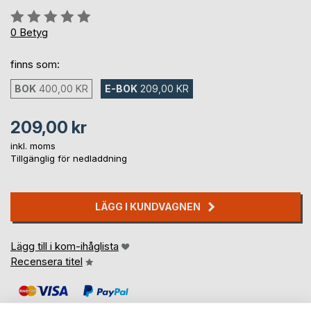
Betyg::
0%
0
Betyg
finns som:
BOK
400,00 KR
E-BOK
209,00 KR
209,00 kr
inkl. moms
Tillgänglig för nedladdning
LÄGG I KUNDVAGNEN
Lägg till i kom-ihåglista
Recensera titel