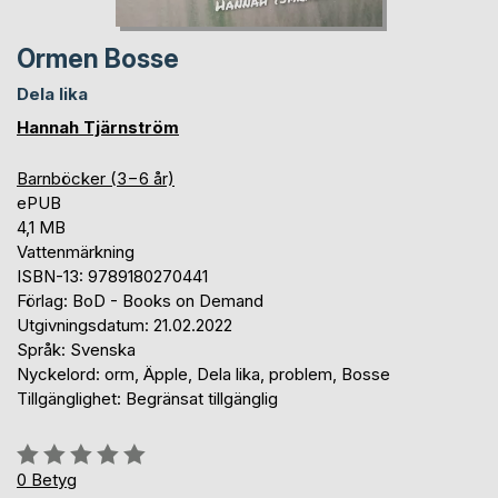
Ormen Bosse
Dela lika
Hannah Tjärnström
Barnböcker (3−6 år)
ePUB
4,1 MB
Vattenmärkning
ISBN-13: 9789180270441
Förlag: BoD - Books on Demand
Utgivningsdatum: 21.02.2022
Språk: Svenska
Nyckelord: orm, Äpple, Dela lika, problem, Bosse
Tillgänglighet: Begränsat tillgänglig
Betyg::
0%
0
Betyg