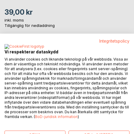
39,00 kr
inkl. moms
Tillgänglig för nedladdning
Integritetspolicy
LÄGG I KUNDVAGNEN
Vi respekterar dataskydd
Vi använder cookies och liknande teknologi på vår webbsida. Vissa av
Lägg till i kom-ihåglista
dem är väsentliga och tekniskt nödvändiga. Vi använder även metoder
för att analysera (t.ex. cookies eller fingerprints samt server-spårning)
Recensera titel
och för att mäta hur ofta vår webbsida besöks och hur den används. Vi
använder spårningsteknik för marknadsföringsändamål och använder
server-spårning samt tredjepartsleverantörer för detta ändamål, vilket
kan innebära användning av cookies, fingerprints, spårningspixlar och
IP-adresser på olika enheter. Vi bäddar även in tredjepartsinnehåll från
andra leverantörer (videoplattformar) på vår webbsida. Vi har inget
inflytande över den vidare databehandlingen eller eventuell spårning
från tredjepartsleverantörens sida. Med din inställning samtycker du till
de processer som beskrivs ovan. Du kan återkalla ditt samtycke för
BESKRIVNING
framtida verkan. (
BoD-juridisk information
)
Boken handlar om en orm som heter Bosse.Bosse får