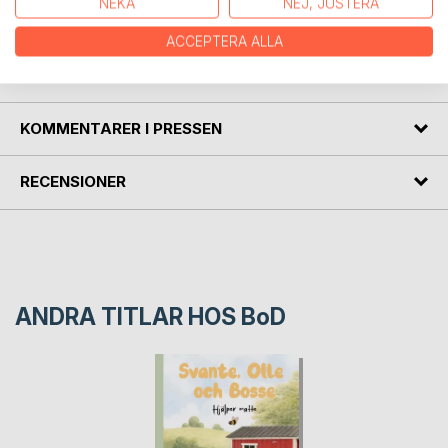
NEKA
NEJ, JUSTERA
trubbel när han möter sin vän Anna.
ACCEPTERA ALLA
FÖRFATTARE
KOMMENTARER I PRESSEN
RECENSIONER
ANDRA TITLAR HOS
BoD