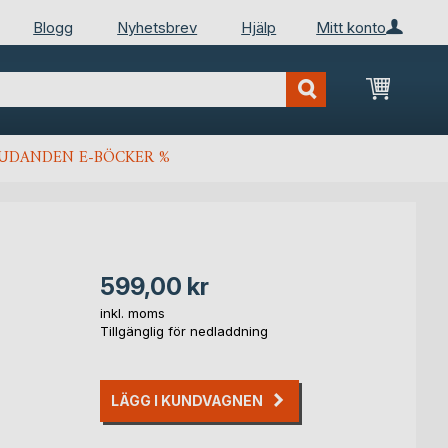
Blogg
Nyhetsbrev
Hjälp
Mitt konto
Min kun
JUDANDEN E-BÖCKER %
599,00 kr
inkl. moms
Tillgänglig för nedladdning
LÄGG I KUNDVAGNEN