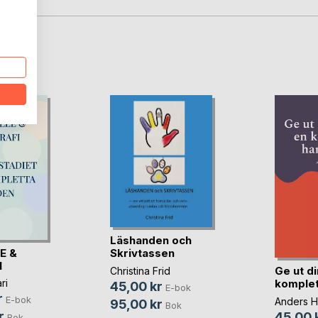
oD
Läshanden och
E &
Skrivtassen
I
Ge ut di
Christina Frid
komplet
ri
45,00 kr
E-bok
r
E-bok
Anders H
95,00 kr
Bok
r
45,00 
Bok