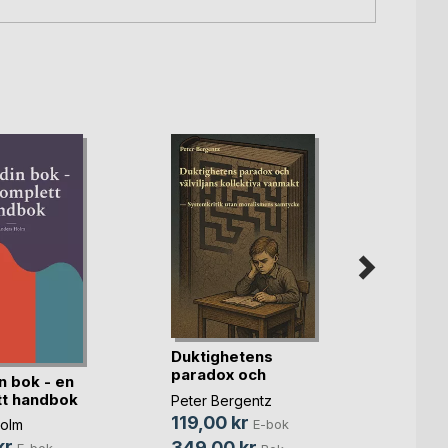
Senso
Denise
65,0
129,0
Duktighetens
paradox och
n bok - en
välviljan(...)
t handbok
Peter Bergentz
119,00 kr
olm
E-bok
kr
349,00 kr
E-bok