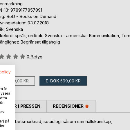
tenmärkning
N-13: 9789177857891
lag: BoD - Books on Demand
ivningsdatum: 03.07.2018
åk: Svenska
kelord: språk, ordbok, Svenska - armeniska, Kommunikation, Ter
gänglighet: Begränsat tillgänglig
g::
0
Betyg
ns som:
spolicy
BOK
999,00 KR
E-BOK
599,00 KR
m är
lysera
 ofta
ör
TARER I PRESSEN
RECENSIONER
 av
gration, arbetsmarknad, sociologi såsom samhällskunskap,
ar) på
ler