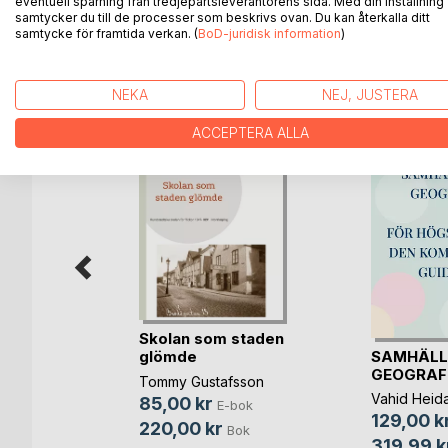
eventuell spårning från tredjepartsleverantörens sida. Med din inställning
samtycker du till de processer som beskrivs ovan. Du kan återkalla ditt
samtycke för framtida verkan. (
BoD-juridisk information
)
ANDRA TITLAR HOS
B
NEKA
NEJ, JUSTERA
ACCEPTERA ALLA
 to learn
Skolan som staden
SAMHÄLL
glömde
GEOGRAF
Tommy Gustafsson
Vahid Heida
85,00 kr
bok
E-bok
129,00 k
220,00 kr
Bok
Bok
319,99 k