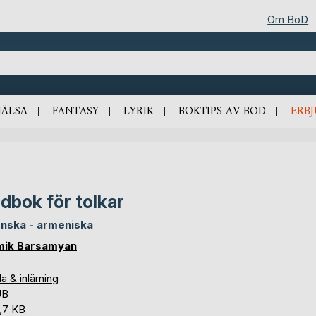
Om BoD
HÄLSA
FANTASY
LYRIK
BOKTIPS AV BOD
ERB
dbok för tolkar
nska - armeniska
ik Barsamyan
a & inlärning
UB
,7 KB