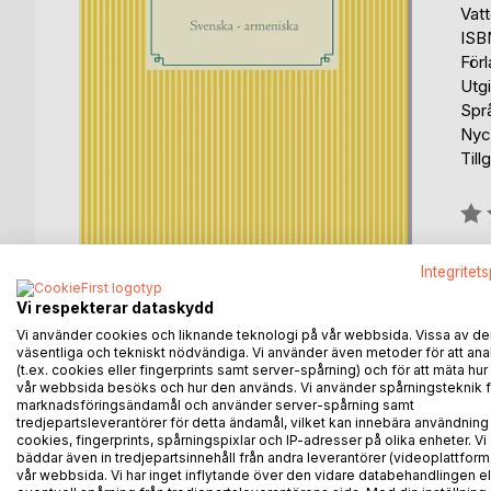
Vat
ISB
För
Utg
Spr
Nyc
Till
Bety
0%
fin
Integritet
Vi respekterar dataskydd
Vi använder cookies och liknande teknologi på vår webbsida. Vissa av de
väsentliga och tekniskt nödvändiga. Vi använder även metoder för att ana
(t.ex. cookies eller fingerprints samt server-spårning) och för att mäta hur
vår webbsida besöks och hur den används. Vi använder spårningsteknik f
BESKRIVNING
FÖRFATTARE
KOMMEN
marknadsföringsändamål och använder server-spårning samt
tredjepartsleverantörer för detta ändamål, vilket kan innebära användning
cookies, fingerprints, spårningspixlar och IP-adresser på olika enheter. Vi
Boken innehåller termer inom medicin, juridik, mi
bäddar även in tredjepartsinnehåll från andra leverantörer (videoplattform
vår webbsida. Vi har inget inflytande över den vidare databehandlingen el
socialförsäkring, språkvetenskap osv.