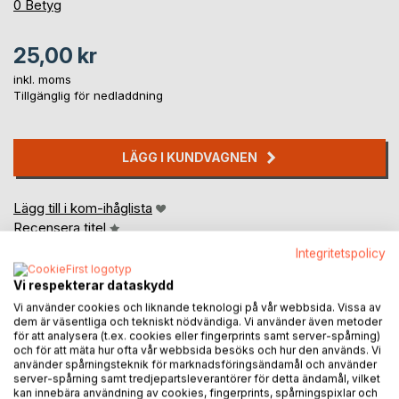
0%
0
Betyg
25,00 kr
inkl. moms
Tillgänglig för nedladdning
LÄGG I KUNDVAGNEN
Lägg till i kom-ihåglista
Recensera titel
Integritetspolicy
Vi respekterar dataskydd
Vi använder cookies och liknande teknologi på vår webbsida. Vissa av
dem är väsentliga och tekniskt nödvändiga. Vi använder även metoder
för att analysera (t.ex. cookies eller fingerprints samt server-spårning)
och för att mäta hur ofta vår webbsida besöks och hur den används. Vi
BESKRIVNING
använder spårningsteknik för marknadsföringsändamål och använder
server-spårning samt tredjepartsleverantörer för detta ändamål, vilket
kan innebära användning av cookies, fingerprints, spårningspixlar och