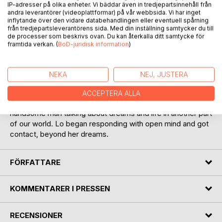
IP-adresser på olika enheter. Vi bäddar även in tredjepartsinnehåll från
True story witten by Lotta Long
andra leverantörer (videoplattformar) på vår webbsida. Vi har inget
inflytande över den vidare databehandlingen eller eventuell spårning
från tredjepartsleverantörens sida. Med din inställning samtycker du till
In american english
de processer som beskrivs ovan. Du kan återkalla ditt samtycke för
framtida verkan. (
BoD-juridisk information
)
A fairy tale without a happy ending
An illustration and warning
NEKA
NEJ, JUSTERA
Lo was looking for love and there it was. A few words on
ACCEPTERA ALLA
the net and some back. So cautiously approached a
handsome man talking about dreams and life in another part
of our world. Lo began responding with open mind and got
contact, beyond her dreams.
FÖRFATTARE
KOMMENTARER I PRESSEN
RECENSIONER