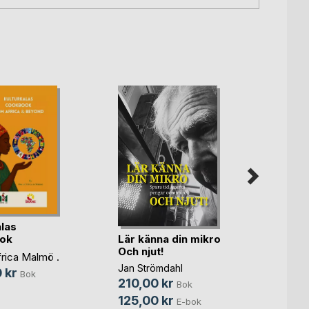
alas
Lär känna din mikro
Høltje
ok
Och njut!
Iver S
frica Malmö .
Jan Strömdahl
388,
 kr
Bok
210,00 kr
Bok
125,00 kr
E-bok