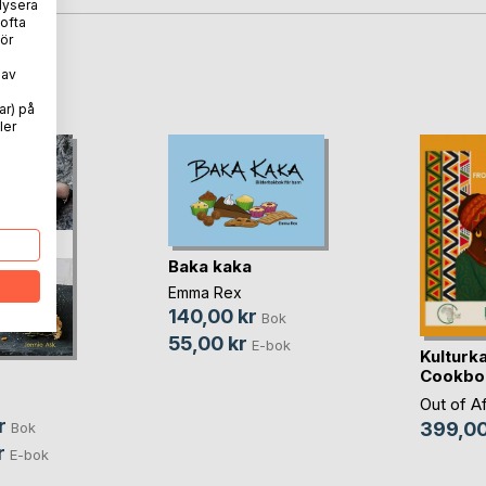
lysera
 ofta
ör
oD
 av
ar) på
ler
Baka kaka
Emma Rex
140,00 kr
Bok
55,00 kr
E-bok
Kulturk
Cookbo
Out of A
r
399,00
Bok
r
E-bok