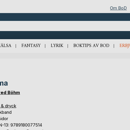
Om BoD
HÄLSA
FANTASY
LYRIK
BOKTIPS AV BOD
ERB
ma
red Böhm
 & dryck
kband
idor
N-13: 9789180077514