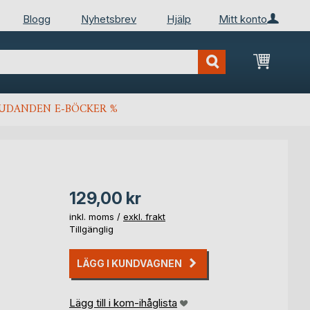
Blogg
Nyhetsbrev
Hjälp
Mitt konto
Min kun
JUDANDEN E-BÖCKER %
129,00 kr
inkl. moms /
exkl. frakt
Tillgänglig
LÄGG I KUNDVAGNEN
Lägg till i kom-ihåglista