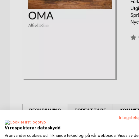
För
Utgi
Spr
Nyc
Bety
0%
BESKRIVNING
FÖRFATTARE
KOMMEN
Integritet
En kokbok som bjuder in till det sauerländische K
Vi respekterar dataskydd
från Deutsche Gesellschaft zu Stockholm
Vi använder cookies och liknande teknologi på vår webbsida. Vissa av de