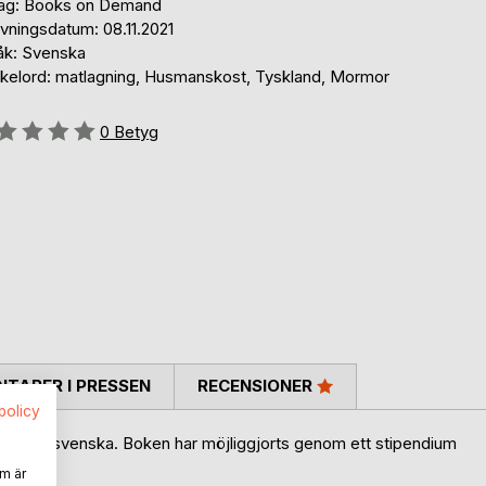
lag: Books on Demand
vningsdatum: 08.11.2021
åk: Svenska
kelord: matlagning, Husmanskost, Tyskland, Mormor
g::
0
Betyg
TARER I PRESSEN
RECENSIONER
spolicy
üche på svenska. Boken har möjliggjorts genom ett stipendium
m är