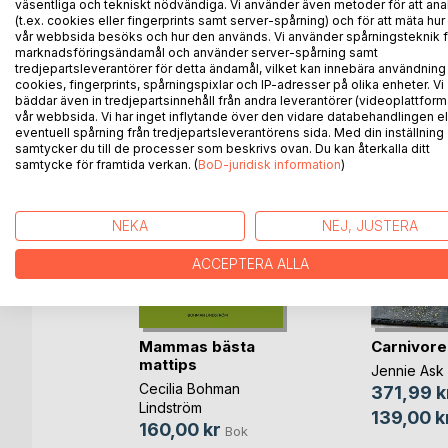
väsentliga och tekniskt nödvändiga. Vi använder även metoder för att ana
(t.ex. cookies eller fingerprints samt server-spårning) och för att mäta hur
vår webbsida besöks och hur den används. Vi använder spårningsteknik f
marknadsföringsändamål och använder server-spårning samt
ANDRA TITLAR HOS
B
tredjepartsleverantörer för detta ändamål, vilket kan innebära användning
cookies, fingerprints, spårningspixlar och IP-adresser på olika enheter. Vi
bäddar även in tredjepartsinnehåll från andra leverantörer (videoplattform
vår webbsida. Vi har inget inflytande över den vidare databehandlingen el
eventuell spårning från tredjepartsleverantörens sida. Med din inställning
samtycker du till de processer som beskrivs ovan. Du kan återkalla ditt
samtycke för framtida verkan. (
BoD-juridisk information
)
NEKA
NEJ, JUSTERA
ACCEPTERA ALLA
Mammas bästa
Carnivore
ng
mattips
Jennie Ask
ok
Cecilia Bohman
371,99 k
bok
Lindström
139,00 k
160,00 kr
Bok