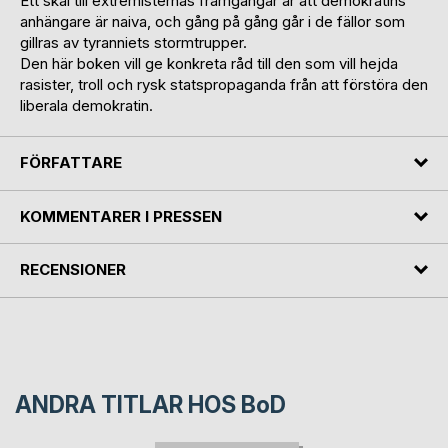
Ett skäl till extremisternas framgångar är att demokratins
anhängare är naiva, och gång på gång går i de fällor som
gillras av tyranniets stormtrupper.
Den här boken vill ge konkreta råd till den som vill hejda
rasister, troll och rysk statspropaganda från att förstöra den
liberala demokratin.
FÖRFATTARE
KOMMENTARER I PRESSEN
RECENSIONER
ANDRA TITLAR HOS
BoD