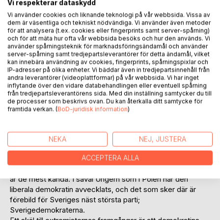
Vi respekterar dataskydd
Lägg till i kom-ihåglista
Vi använder cookies och liknande teknologi på vår webbsida. Vissa av
dem är väsentliga och tekniskt nödvändiga. Vi använder även metoder
Recensera titel
för att analysera (t.ex. cookies eller fingerprints samt server-spårning)
och för att mäta hur ofta vår webbsida besöks och hur den används. Vi
använder spårningsteknik för marknadsföringsändamål och använder
server-spårning samt tredjepartsleverantörer för detta ändamål, vilket
kan innebära användning av cookies, fingerprints, spårningspixlar och
IP-adresser på olika enheter. Vi bäddar även in tredjepartsinnehåll från
andra leverantörer (videoplattformar) på vår webbsida. Vi har inget
inflytande över den vidare databehandlingen eller eventuell spårning
från tredjepartsleverantörens sida. Med din inställning samtycker du till
BESKRIVNING
de processer som beskrivs ovan. Du kan återkalla ditt samtycke för
framtida verkan. (
BoD-juridisk information
)
Rysslands brutala angreppskrig på Ukraina visade världen
vilka ambitioner den ryska statsledningen har; men även
NEKA
NEJ, JUSTERA
tidigare har Ryssland stärkt högerextremism och påverkat
ACCEPTERA ALLA
val och folkomröstningar runtom i världen. Valet av Trump
som president i USA och Brexit-omröstningen, båda 2016
är de mest kända. I såväl Ungern som i Polen har den
liberala demokratin avvecklats, och det som sker där är
förebild för Sveriges näst största parti;
Sverigedemokraterna.