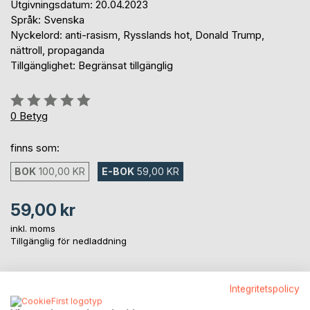
Utgivningsdatum: 20.04.2023
Språk: Svenska
Nyckelord: anti-rasism, Rysslands hot, Donald Trump,
nättroll, propaganda
Tillgänglighet: Begränsat tillgänglig
Betyg::
0%
0
Betyg
finns som:
BOK
100,00 KR
E-BOK
59,00 KR
59,00 kr
inkl. moms
Tillgänglig för nedladdning
Integritetspolicy
LÄGG I KUNDVAGNEN