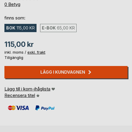
0%
0
Betyg
finns som:
BOK
115,00 KR
E-BOK
65,00 KR
115,00 kr
inkl. moms /
exkl. frakt
Tillgänglig
LÄGG I KUNDVAGNEN
Lägg till i kom-ihåglista
Recensera titel