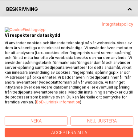
BESKRIVNING
Integritetspolicy
FOKUS PÅ HOPPFULLHET
Vi behöver det ljusa och hoppfulla utan att ta bort det
Vi respekterar dataskydd
allvarliga perspektivet på livet. Sådan är den kristna tron,
Vi använder cookies och liknande teknologi på vår webbsida. Vissa av
men eftersom denna så ofta omtalas som negativ i vårt
dem är väsentliga och tekniskt nödvändiga. Vi använder även metoder
samhälle, vill Rune G Svenson med denna skrift visa på att
för att analysera (t.ex. cookies eller fingerprints samt server-spårning)
och för att mäta hur ofta vår webbsida besöks och hur den används. Vi
den tvärtom är mycket positiv och förmedlar hopp, tröst
använder spårningsteknik för marknadsföringsändamål och använder
och glädje. Kristen tro är uppbygglig på olika plan och kan
server-spårning samt tredjepartsleverantörer för detta ändamål, vilket
rentav sägas vara ljuvlig, ett ord som författaren tar fasta
kan innebära användning av cookies, fingerprints, spårningspixlar och
IP-adresser på olika enheter. Vi bäddar även in tredjepartsinnehåll från
på för att lyfta fram det goda budskapet.
andra leverantörer (videoplattformar) på vår webbsida. Vi har inget
Kristendomen är avgörande viktig för samhället, ger
inflytande över den vidare databehandlingen eller eventuell spårning
livsmod och en fast grund att bygga på. Den har också
från tredjepartsleverantörens sida. Med din inställning samtycker du till
de processer som beskrivs ovan. Du kan återkalla ditt samtycke för
historisk konkretion och relevans, som syftar till personlig
framtida verkan. (
BoD-juridisk information
)
och gemensam bekräftelse.
I denna skrift vill författaren framför allt lyfta fram den
personliga anknytningen, det ljusa och uppbyggliga. Därav
NEKA
NEJ, JUSTERA
titeln.
ACCEPTERA ALLA