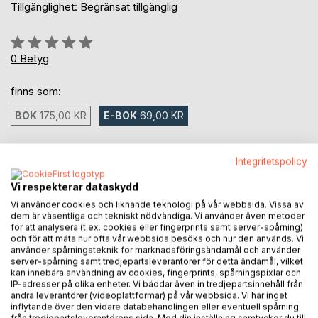
Tillgänglighet: Begränsat tillgänglig
Betyg::
0%
0
Betyg
finns som:
BOK
175,00 KR
E-BOK
69,00 KR
69,00 kr
Integritetspolicy
inkl. moms
Tillgänglig för nedladdning
Vi respekterar dataskydd
Vi använder cookies och liknande teknologi på vår webbsida. Vissa av
dem är väsentliga och tekniskt nödvändiga. Vi använder även metoder
för att analysera (t.ex. cookies eller fingerprints samt server-spårning)
LÄGG I KUNDVAGNEN
och för att mäta hur ofta vår webbsida besöks och hur den används. Vi
använder spårningsteknik för marknadsföringsändamål och använder
server-spårning samt tredjepartsleverantörer för detta ändamål, vilket
kan innebära användning av cookies, fingerprints, spårningspixlar och
Lägg till i kom-ihåglista
IP-adresser på olika enheter. Vi bäddar även in tredjepartsinnehåll från
Recensera titel
andra leverantörer (videoplattformar) på vår webbsida. Vi har inget
inflytande över den vidare databehandlingen eller eventuell spårning