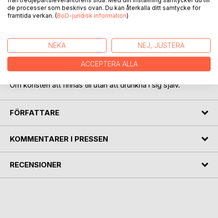
från tredjepartsleverantörens sida. Med din inställning samtycker du till
de processer som beskrivs ovan. Du kan återkalla ditt samtycke för
framtida verkan. (
BoD-juridisk information
)
NEKA
NEJ, JUSTERA
BESKRIVNING
ACCEPTERA ALLA
Om konsten att finnas till utan att drunkna i sig själv.
FÖRFATTARE
KOMMENTARER I PRESSEN
RECENSIONER