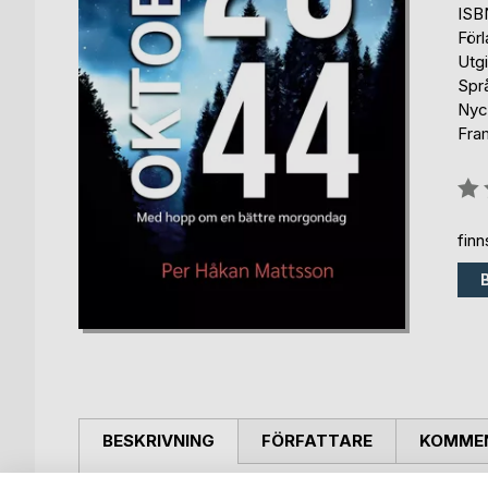
ISB
För
Utg
Spr
Nyck
Fra
Bety
0%
fin
BESKRIVNING
FÖRFATTARE
KOMMEN