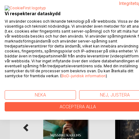
Under de dryga 20 år som Rashid suttit på Gråber
Integritet
människor och han har också medvetet hållit sig bor
Vi respekterar dataskydd
som gör att han börjar samtala med den undersöka
Vi använder cookies och liknande teknologi på vår webbsida. Vissa av de
dem båda. Rashid får vetskap om en förändrad vär
väsentliga och tekniskt nödvändiga. Vi använder även metoder för att ana
tvingat fram en helt ny världsordning. Fredrik får 
(t.ex. cookies eller fingerprints samt server-spårning) och för att mäta hur
vår webbsida besöks och hur den används. Vi använder spårningsteknik f
marknadsföringsändamål och använder server-spårning samt
Men nu gäller det för Rashid och Fredrik att försö
tredjepartsleverantörer för detta ändamål, vilket kan innebära användning
cookies, fingerprints, spårningspixlar och IP-adresser på olika enheter. Vi
bäddar även in tredjepartsinnehåll från andra leverantörer (videoplattform
vår webbsida. Vi har inget inflytande över den vidare databehandlingen el
eventuell spårning från tredjepartsleverantörens sida. Med din inställning
ANDRA TITLAR HOS
B
samtycker du till de processer som beskrivs ovan. Du kan återkalla ditt
samtycke för framtida verkan. (
BoD-juridisk information
)
NEKA
NEJ, JUSTERA
ACCEPTERA ALLA