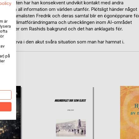
gsanstalten har han konsekvent undvikit kontakt med andra
spolicy
ta från all information om världen utanför. Plötsligt händer något
nde journalisten Fredrik och deras samtal blir en ögonöppnare fö
m är
ld där klimatförändringarna och utvecklingen inom AI-området
lysera
nya insikter om Rashids bakgrund och det han anklagats för.
 ofta
ör
ka överleva i den akut svåra situation som man har hamnat i.
 av
ar) på
ler
oD