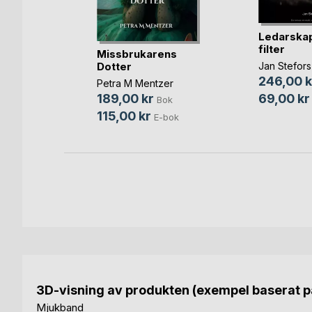
a växer
Ledarskap
rt
filter
Missbrukarens
sson
Dotter
Jan Stefors
ok
246,00 k
Petra M Mentzer
bok
69,00 kr
189,00 kr
Bok
115,00 kr
E-bok
3D-visning av produkten (exempel baserat på
Mjukband