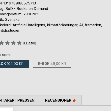
N-13: 9789180575713
lag: BoD - Books on Demand
ivningsdatum: 29.11.2023
åk: Svenska
elord: Artificiell intelligens, klimatförändringar, AI, framtiden,
mtidsstudier
g::
0
Betyg
ns som:
BOK
109,00 KR
E-BOK
49,00 KR
TARER I PRESSEN
RECENSIONER