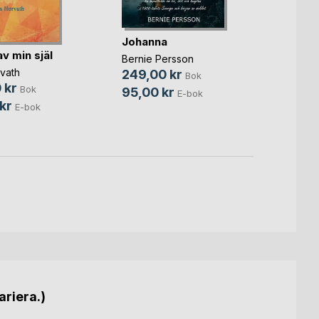
Spric
Johanna
gjord
av min själ
Bernie Persson
Crisse
vath
249,00 kr
Bok
299,
 kr
Bok
95,00 kr
E-bok
149,
kr
E-bok
ariera.)