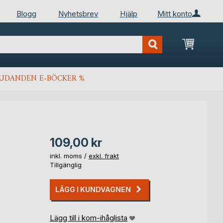
Blogg
Nyhetsbrev
Hjälp
Mitt konto
Min kun
JUDANDEN E-BÖCKER %
109,00 kr
inkl. moms /
exkl. frakt
Tillgänglig
LÄGG I KUNDVAGNEN
Lägg till i kom-ihåglista