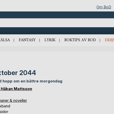
Om BoD
HÄLSA
FANTASY
LYRIK
BOKTIPS AV BOD
ERB
ktober 2044
 hopp om en bättre morgondag
 Håkan Mattsson
aner & noveller
kband
sidor