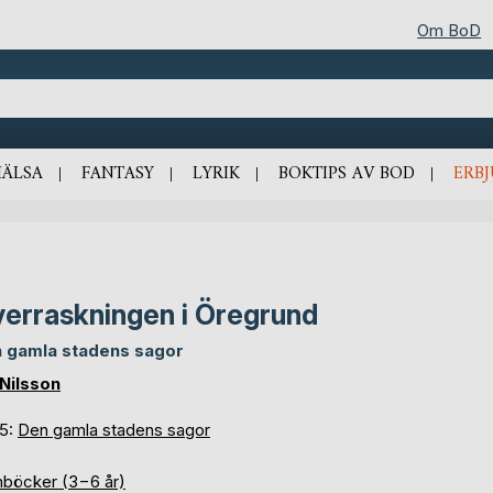
Om BoD
HÄLSA
FANTASY
LYRIK
BOKTIPS AV BOD
ERB
erraskningen i Öregrund
 gamla stadens sagor
 Nilsson
 5:
Den gamla stadens sagor
nböcker (3−6 år)