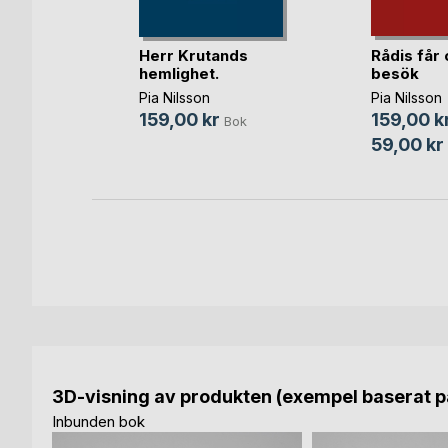
h
Rådis får 
Herr Krutands
besök
hemlighet.
unilla
Pia Nilsson
Pia Nilsson
159,00 k
159,00 kr
Bok
Bok
59,00 kr
bok
3D-visning av produkten (exempel baserat på
Inbunden bok