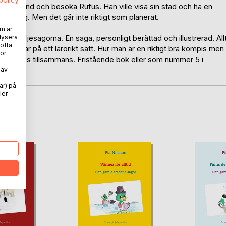
spolicy
l Öregrund och besöka Rufus. Han ville visa sin stad och ha en
askning. Men det går inte riktigt som planerat.
m är
a familjesagorna. En saga, personligt berättad och illustrerad. All
lysera
 ofta
hammar på ett lärorikt sätt. Hur man är en riktigt bra kompis men
ör
h upplevas tillsammans. Fristående bok eller som nummer 5 i
 av
ar) på
ler
oD