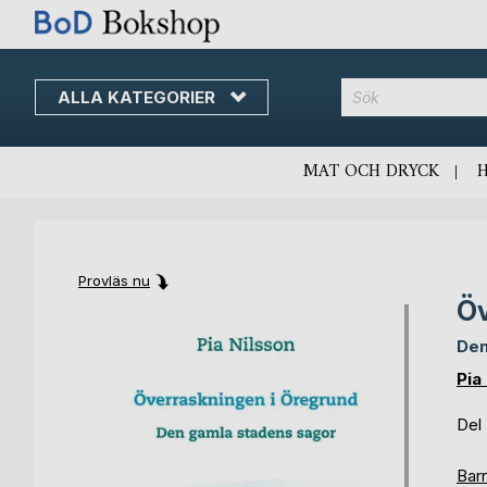
ALLA KATEGORIER
MAT OCH DRYCK
Provläs nu
Öv
Skip
Skip
to
to
Den
the
the
end
beginning
Pia
of
of
the
the
Del
images
images
gallery
gallery
Bar