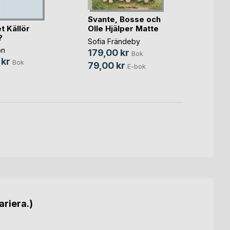
Madele
Svante, Bosse och
242,
t Källör
Olle Hjälper Matte
?
Sofia Frändeby
on
179,00 kr
Bok
 kr
Bok
79,00 kr
E-bok
ariera.)