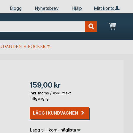
Blogg
Nyhetsbrev
Hjälp
Mitt konto
Min kun
JUDANDEN E-BÖCKER %
159,00 kr
inkl. moms /
exkl. frakt
Tillgänglig
LÄGG I KUNDVAGNEN
Lägg till i kom-ihåglista