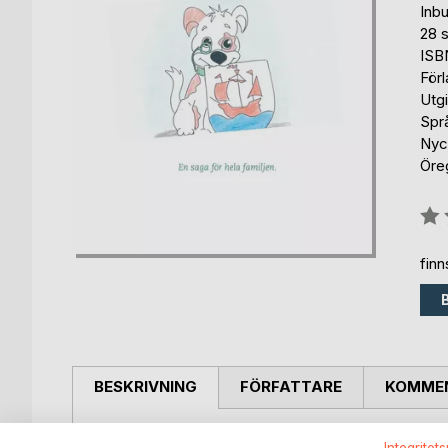
Inb
28 s
ISB
För
Utg
Spr
Nyc
Öre
Bety
0%
fin
BESKRIVNING
FÖRFATTARE
KOMMEN
Överraskningen i Öregrund