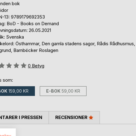
unden bok
idor
N-13: 9789179692353
lag: BoD - Books on Demand
ivningsdatum: 26.05.2021
åk: Svenska
kelord: Östhammar, Den gamla stadens sagor, Rådis Rådhusmus,
grund, Barnböcker Roslagen
g::
0
Betyg
ns som:
BOK
159,00 KR
E-BOK
59,00 KR
TARER I PRESSEN
RECENSIONER