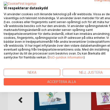
Integritet
De tre vännerna från Östhammars stad skall åka til
mysig dag tillsammans. Rufus har planerat en överr
Vi respekterar dataskydd
Vi använder cookies och liknande teknologi på vår webbsida. Vissa av de
Boken fortsätter i samma stil som de tidigare utgivn
väsentliga och tekniskt nödvändiga. Vi använder även metoder för att ana
(t.ex. cookies eller fingerprints samt server-spårning) och för att mäta hur
för att väva samman historier om Öregrund och Öst
vår webbsida besöks och hur den används. Vi använder spårningsteknik f
också lite bus. En familjesaga som skall läsas oc
marknadsföringsändamål och använder server-spårning samt
serien.
tredjepartsleverantörer för detta ändamål, vilket kan innebära användning
cookies, fingerprints, spårningspixlar och IP-adresser på olika enheter. Vi
bäddar även in tredjepartsinnehåll från andra leverantörer (videoplattform
vår webbsida. Vi har inget inflytande över den vidare databehandlingen el
eventuell spårning från tredjepartsleverantörens sida. Med din inställning
samtycker du till de processer som beskrivs ovan. Du kan återkalla ditt
ANDRA TITLAR HOS
B
samtycke för framtida verkan. (
BoD-juridisk information
)
NEKA
NEJ, JUSTERA
ACCEPTERA ALLA