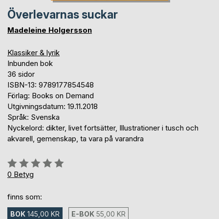
Överlevarnas suckar
Madeleine Holgersson
Klassiker & lyrik
Inbunden bok
36 sidor
ISBN-13: 9789177854548
Förlag: Books on Demand
Utgivningsdatum: 19.11.2018
Språk: Svenska
Nyckelord: dikter, livet fortsätter, Illustrationer i tusch och
akvarell, gemenskap, ta vara på varandra
Betyg::
0%
0
Betyg
finns som:
BOK
145,00 KR
E-BOK
55,00 KR