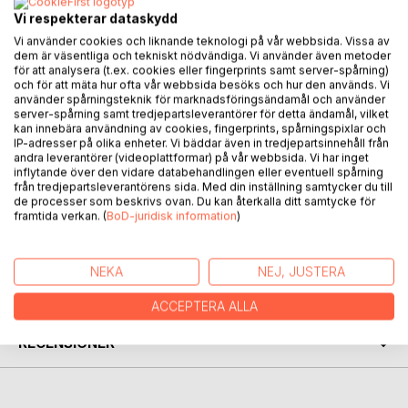
dör oavsett ålder? Den frågan ställs ofta, och svaren blir
Vi respekterar dataskydd
olika beroende på stöd, inställning till livet och den
känslighet man har.
Vi använder cookies och liknande teknologi på vår webbsida. Vissa av
dem är väsentliga och tekniskt nödvändiga. Vi använder även metoder
Vi i familjen har fått stort stöd av vår omgivning.
för att analysera (t.ex. cookies eller fingerprints samt server-spårning)
Medmänskligheten är viktig.
och för att mäta hur ofta vår webbsida besöks och hur den används. Vi
använder spårningsteknik för marknadsföringsändamål och använder
server-spårning samt tredjepartsleverantörer för detta ändamål, vilket
Då, hade vi en hund som hette Billy och han levde 5 år efter
kan innebära användning av cookies, fingerprints, spårningspixlar och
sonens död. Dottern Isabel har tecknat av Billy och en
IP-adresser på olika enheter. Vi bäddar även in tredjepartsinnehåll från
bråkdel av alla bilder som hon gjorde mellan åren 2009 -
andra leverantörer (videoplattformar) på vår webbsida. Vi har inget
inflytande över den vidare databehandlingen eller eventuell spårning
2013 har jag använt som illustrationer till mina dikter. Övriga
från tredjepartsleverantörens sida. Med din inställning samtycker du till
bilder i boken är mina blommor.
de processer som beskrivs ovan. Du kan återkalla ditt samtycke för
framtida verkan. (
BoD-juridisk information
)
FÖRFATTARE
NEKA
NEJ, JUSTERA
KOMMENTARER I PRESSEN
ACCEPTERA ALLA
RECENSIONER