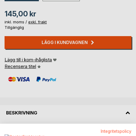
145,00 kr
inkl. moms /
exkl. frakt
Tillgänglig
LÄGG I KUNDVAGNEN
Lägg till i kom-ihåglista
Recensera titel
BESKRIVNING
Hur kan föräldrar och syskon överleva när ett barn/syskon
Integritetspolicy