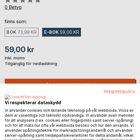
0%
0
Betyg
finns som:
BOK
73,99 KR
E-BOK
59,00 KR
59,00 kr
inkl. moms
Tillgänglig för nedladdning
LÄGG I KUNDVAGNEN
Integritetspolicy
Vi respekterar dataskydd
Lägg till i kom-ihåglista
Recensera titel
Vi använder cookies och liknande teknologi på vår webbsida. Vissa av
dem är väsentliga och tekniskt nödvändiga. Vi använder även metoder
för att analysera (t.ex. cookies eller fingerprints samt server-spårning)
och för att mäta hur ofta vår webbsida besöks och hur den används. Vi
använder spårningsteknik för marknadsföringsändamål och använder
server-spårning samt tredjepartsleverantörer för detta ändamål, vilket