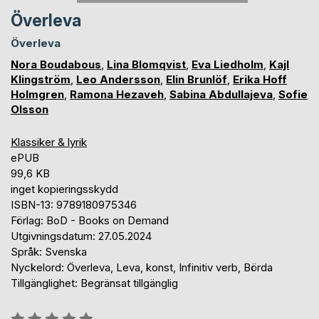
Överleva
Överleva
Nora Boudabous
,
Lina Blomqvist
,
Eva Liedholm
,
Kajl
Klingström
,
Leo Andersson
,
Elin Brunlöf
,
Erika Hoff
Holmgren
,
Ramona Hezaveh
,
Sabina Abdullajeva
,
Sofie
Olsson
Klassiker & lyrik
ePUB
99,6 KB
inget kopieringsskydd
ISBN-13: 9789180975346
Förlag: BoD - Books on Demand
Utgivningsdatum: 27.05.2024
Språk: Svenska
Nyckelord: Överleva, Leva, konst, Infinitiv verb, Börda
Tillgänglighet: Begränsat tillgänglig
Betyg::