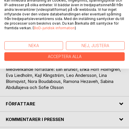
kan innebära användning av cookies, fingerprints, spårningspixlar och
IP-adresser på olika enheter. Vi bäddar även in tredjepartsinnehåll från
andra leverantörer (videoplattformar) på vår webbsida. Vi har inget
inflytande över den vidare databehandlingen eller eventuell spårning
BESKRIVNING
från tredjepartsleverantörens sida. Med din inställning samtycker du till
de processer som beskrivs ovan. Du kan återkalla ditt samtycke för
framtida verkan. (
BoD-juridisk information
)
I skuggan av motgångar är överlevanden vår börda, att leva
är vår konst.
NEKA
NEJ, JUSTERA
10 författare från Angered författarskola skriver om att
ACCEPTERA ALLA
överleva, leva och konsten i detta.
Medverkande författare: Elin Brunlöf, Erika Hoff Holmgren,
Eva Liedholm, Kajl Klingström, Leo Andersson, Lina
Blomqvist, Nora Boudabous, Ramona Hezaveh, Sabina
Abdullajeva och Sofie Olsson
FÖRFATTARE
KOMMENTARER I PRESSEN