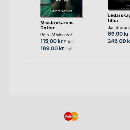
a växer
Ledarskap
rt
filter
Missbrukarens
sson
Dotter
Jan Stefors
bok
69,00 kr
Petra M Mentzer
ok
246,00 k
115,00 kr
E-bok
189,00 kr
Bok