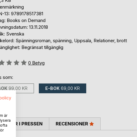
,3 KB
tenmärkning
N-13: 9789178517381
lag: Books on Demand
vningsdatum: 13.11.2018
åk: Svenska
kelord: Spänningsroman, spänning, Uppsala, Relationer, brott
gänglighet: Begränsat tillgänglig
g::
0
Betyg
ns som:
BOK
99,00 KR
E-BOK
69,00 KR
spolicy
m är
lysera
TARER I PRESSEN
RECENSIONER
 ofta
ör