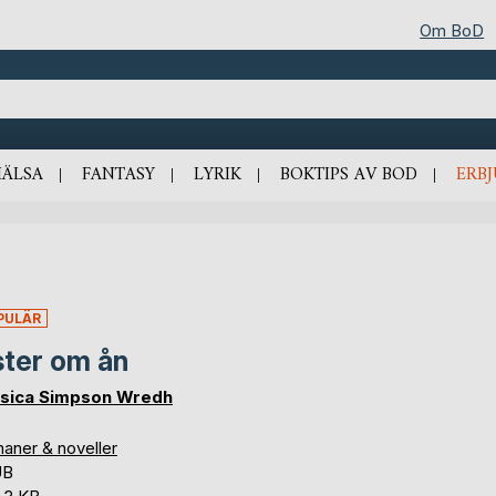
Om BoD
HÄLSA
FANTASY
LYRIK
BOKTIPS AV BOD
ERB
PULÄR
ter om ån
sica Simpson Wredh
aner & noveller
UB