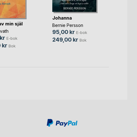
Spric
Johanna
gjord
av min själ
Bernie Persson
Crisse
vath
95,00 kr
E-bok
149,
kr
E-bok
249,00 kr
Bok
299,
 kr
Bok