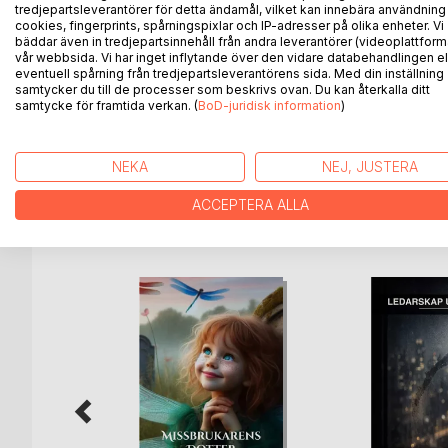
Charlie jobbar som diskare på en av Uppsalas bästa 
tredjepartsleverantörer för detta ändamål, vilket kan innebära användning
cookies, fingerprints, spårningspixlar och IP-adresser på olika enheter. Vi
träffar han Zigge som tjänar sitt levebröd genom a
bäddar även in tredjepartsinnehåll från andra leverantörer (videoplattform
att hjälpa Zigge när han behöver stöttning vid en l
vår webbsida. Vi har inget inflytande över den vidare databehandlingen el
Jonna har nyligen skilt sig från sin man och köpte
eventuell spårning från tredjepartsleverantörens sida. Med din inställning
samtycker du till de processer som beskrivs ovan. Du kan återkalla ditt
Fålhagen. Efter att ha renoverat under en lång tid 
samtycke för framtida verkan. (
BoD-juridisk information
)
och några små rum för uthyrning på nedervåningen.
som ska börja plugga i Uppsala. Sandra lyckas ordn
NEKA
NEJ, JUSTERA
ACCEPTERA ALLA
ANDRA TITLAR HOS
B