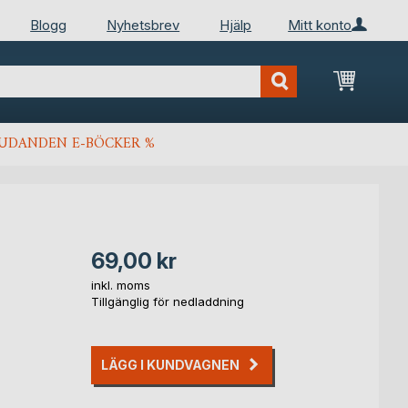
Blogg
Nyhetsbrev
Hjälp
Mitt konto
Min kun
JUDANDEN E-BÖCKER %
69,00 kr
inkl. moms
Tillgänglig för nedladdning
LÄGG I KUNDVAGNEN