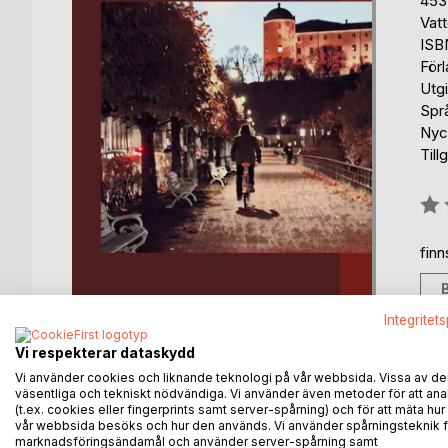
453
Vat
ISB
För
Utgi
Spr
Nyc
Till
Bety
0%
fin
Integritet
Vi respekterar dataskydd
Vi använder cookies och liknande teknologi på vår webbsida. Vissa av de
väsentliga och tekniskt nödvändiga. Vi använder även metoder för att ana
BESKRIVNING
FÖRFATTARE
KOMMEN
(t.ex. cookies eller fingerprints samt server-spårning) och för att mäta hur
vår webbsida besöks och hur den används. Vi använder spårningsteknik f
marknadsföringsändamål och använder server-spårning samt