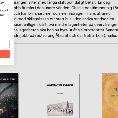
restauranger, sliter med långa skift och dåligt betalt. En dag
 av
tt göra jobb åt män i den undre världen. Charlie bestämmer sig fö
ar) på
everans och han blir snart mer och mer indragen i hans affärer.
ler
 i samband med skilsmässan ett stort hus i den anrika stadsdelen
så är nu huset äntligen klart, två mindre lägenheter på övervåninge
 Den ena lägenheten ska hon nu hyra ut åt sin brorsdotter Sandra
a ett extrajobb på restaurang Åhuset och där träffar hon Charlie.
oD