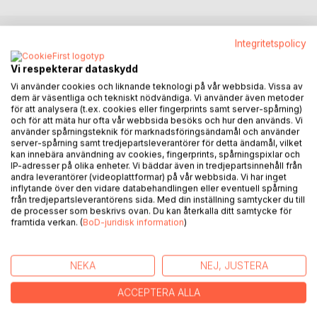
Integritetspolicy
BESKRIVNING
Vi respekterar dataskydd
Vi använder cookies och liknande teknologi på vår webbsida. Vissa av
Ögon som tindrar i juletid
dem är väsentliga och tekniskt nödvändiga. Vi använder även metoder
En julnovell om längtan efter att få fira jul tillsammans med
för att analysera (t.ex. cookies eller fingerprints samt server-spårning)
andra. Caisas mamma dör efter en lång tids sjukdom och
och för att mäta hur ofta vår webbsida besöks och hur den används. Vi
använder spårningsteknik för marknadsföringsändamål och använder
hon tror att hon kommer tvingas att fira jul ensam. Vad hon
server-spårning samt tredjepartsleverantörer för detta ändamål, vilket
inte vet är att hon har en halvsyster i Dalarna som behöver
kan innebära användning av cookies, fingerprints, spårningspixlar och
en hjälpande hand.
IP-adresser på olika enheter. Vi bäddar även in tredjepartsinnehåll från
andra leverantörer (videoplattformar) på vår webbsida. Vi har inget
inflytande över den vidare databehandlingen eller eventuell spårning
Första julen utan mamma
från tredjepartsleverantörens sida. Med din inställning samtycker du till
En ung flicka överraskas av sin pappa på julafton.
de processer som beskrivs ovan. Du kan återkalla ditt samtycke för
framtida verkan. (
BoD-juridisk information
)
Vägen fram
En novell om ett oväntat möte och att växa genom möten.
NEKA
NEJ, JUSTERA
Kan läsas som adventskalender, tjugofyra avsnitt.
ACCEPTERA ALLA
Gemensamt för Ellinor Wikmans julnoveller är att de alla
handlar om relationer som skaver, men som utvecklas till