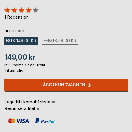
Betyg::
80%
1
Recension
finns som:
BOK
149,00 KR
E-BOK
59,00 KR
149,00 kr
inkl. moms /
exkl. frakt
Tillgänglig
LÄGG I KUNDVAGNEN
Lägg till i kom-ihåglista
Recensera titel