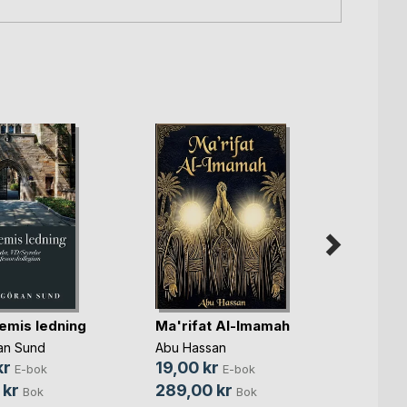
Huset
emis ledning
Ma'rifat Al-Imamah
Rita C
an Sund
Abu Hassan
89,0
kr
19,00 kr
E-bok
E-bok
139,
 kr
289,00 kr
Bok
Bok