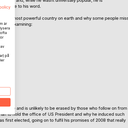
itics and, while he wasnt universally popular, he is
as true to his word.
spolicy
 of the most powerful country on earth and why some people mis
 while examining:
m är
lysera
 ofta
ör
 av
ar) på
ler
long time and is unlikely to be erased by those who follow on from
an to hold the office of US President and why he induced such
first elected, going on to fulfil his promises of 2008 that really