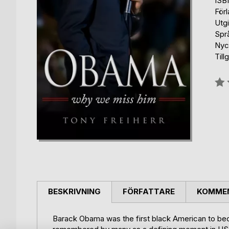
ISB
För
Utgi
Spr
Nyc
Till
Bety
0%
BESKRIVNING
FÖRFATTARE
KOMMEN
Barack Obama was the first black American to beco