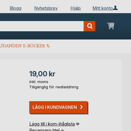
Blogg
Nyhetsbrev
Hjälp
Mitt konto
Min kun
JUDANDEN E-BÖCKER %
19,00 kr
inkl. moms
Tillgänglig för nedladdning
LÄGG I KUNDVAGNEN
Lägg till i kom-ihåglista
Recensera titel