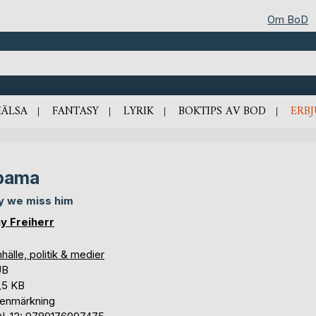
Om BoD
HÄLSA
FANTASY
LYRIK
BOKTIPS AV BOD
ERB
bama
 we miss him
y Freiherr
älle, politik & medier
UB
,5 KB
tenmärkning