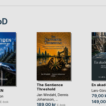
oD
The Sentience
En akad
Threshold
EN
Lars-Gör
Jan Windahl
,
Dennis
79,00 
son
Johansson
, ...
149,00
E-bok
189,00 kr
E-bok