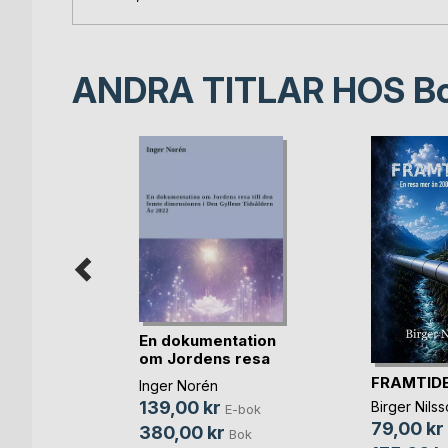
ANDRA TITLAR HOS
B
En dokumentation
om Jordens resa
olmen:
t(...)
FRAMTID
Inger Norén
andra
139,00 kr
Birger Nils
E-bok
79,00 kr
380,00 kr
Bok
bok