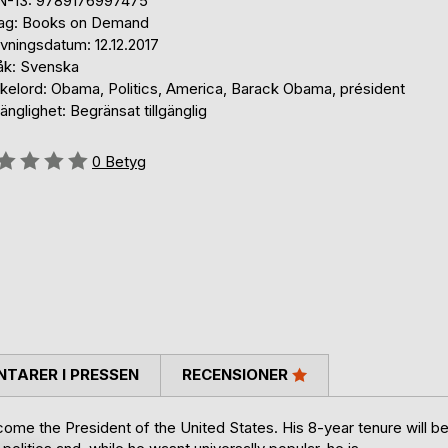
N-13: 9789176997475
lag: Books on Demand
vningsdatum: 12.12.2017
åk: Svenska
kelord: Obama, Politics, America, Barack Obama, président
gänglighet: Begränsat tillgänglig
g::
0
Betyg
TARER I PRESSEN
RECENSIONER
me the President of the United States. His 8-year tenure will b