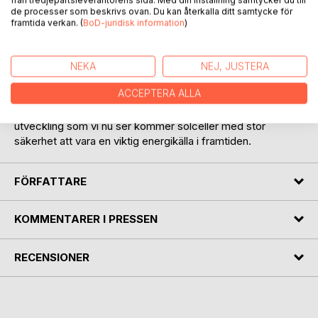
från tredjepartsleverantörens sida. Med din inställning samtycker du till
Vi måste minska användningen av fossila energikällor och
de processer som beskrivs ovan. Du kan återkalla ditt samtycke för
gå över till förnyelsebar solenergi, vind- och vågenergi,
framtida verkan. (
BoD-juridisk information
)
vattenkraft, bioenergi i form av biogas, pellets, flis, ved och
geotermisk energi m.m. På 88 minuter träffas jorden av
solenergi som motsvarar den globala energikonsumtionen
NEKA
NEJ, JUSTERA
över ett år. Solcell-ler ger elektricitet som är förnybar, fri
ACCEPTERA ALLA
från utsläpp av växthusgaser och den kan produceras utan
att störa djur, natur eller människor och med den snabba
utveckling som vi nu ser kommer solceller med stor
säkerhet att vara en viktig energikälla i framtiden.
FÖRFATTARE
KOMMENTARER I PRESSEN
RECENSIONER