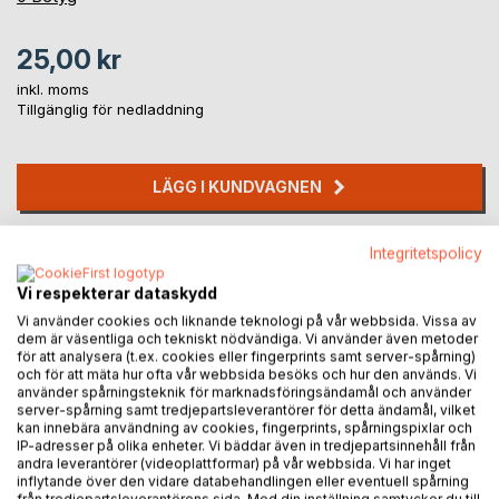
25,00 kr
inkl. moms
Tillgänglig för nedladdning
LÄGG I KUNDVAGNEN
Lägg till i kom-ihåglista
Integritetspolicy
Recensera titel
Vi respekterar dataskydd
Vi använder cookies och liknande teknologi på vår webbsida. Vissa av
dem är väsentliga och tekniskt nödvändiga. Vi använder även metoder
för att analysera (t.ex. cookies eller fingerprints samt server-spårning)
och för att mäta hur ofta vår webbsida besöks och hur den används. Vi
använder spårningsteknik för marknadsföringsändamål och använder
server-spårning samt tredjepartsleverantörer för detta ändamål, vilket
kan innebära användning av cookies, fingerprints, spårningspixlar och
BESKRIVNING
IP-adresser på olika enheter. Vi bäddar även in tredjepartsinnehåll från
andra leverantörer (videoplattformar) på vår webbsida. Vi har inget
inflytande över den vidare databehandlingen eller eventuell spårning