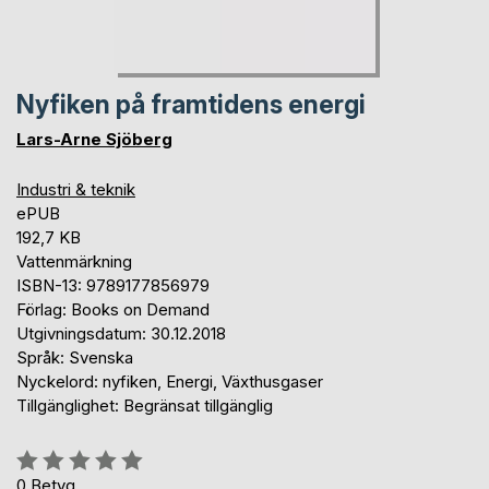
Nyfiken på framtidens energi
Lars-Arne Sjöberg
Industri & teknik
ePUB
192,7 KB
Vattenmärkning
ISBN-13: 9789177856979
Förlag: Books on Demand
Utgivningsdatum: 30.12.2018
Språk: Svenska
Nyckelord: nyfiken, Energi, Växthusgaser
Tillgänglighet: Begränsat tillgänglig
Betyg::
0%
0
Betyg