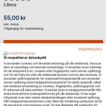
0%
0
Betyg
55,00 kr
inkl. moms
Tillgänglig för nedladdning
LÄGG I KUNDVAGNEN
Integritetspolicy
Vi respekterar dataskydd
Lägg till i kom-ihåglista
Recensera titel
Vi använder cookies och liknande teknologi på vår webbsida. Vissa av
dem är väsentliga och tekniskt nödvändiga. Vi använder även metoder
för att analysera (t.ex. cookies eller fingerprints samt server-spårning)
och för att mäta hur ofta vår webbsida besöks och hur den används. Vi
använder spårningsteknik för marknadsföringsändamål och använder
server-spårning samt tredjepartsleverantörer för detta ändamål, vilket
kan innebära användning av cookies, fingerprints, spårningspixlar och
IP-adresser på olika enheter. Vi bäddar även in tredjepartsinnehåll från
andra leverantörer (videoplattformar) på vår webbsida. Vi har inget
inflytande över den vidare databehandlingen eller eventuell spårning
BESKRIVNING
från tredjepartsleverantörens sida. Med din inställning samtycker du till
de processer som beskrivs ovan. Du kan återkalla ditt samtycke för