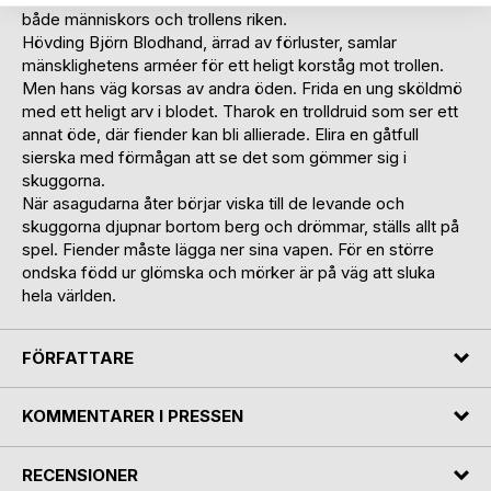
både människors och trollens riken.
Hövding Björn Blodhand, ärrad av förluster, samlar
mänsklighetens arméer för ett heligt korståg mot trollen.
Men hans väg korsas av andra öden. Frida en ung sköldmö
med ett heligt arv i blodet. Tharok en trolldruid som ser ett
annat öde, där fiender kan bli allierade. Elira en gåtfull
sierska med förmågan att se det som gömmer sig i
skuggorna.
När asagudarna åter börjar viska till de levande och
skuggorna djupnar bortom berg och drömmar, ställs allt på
spel. Fiender måste lägga ner sina vapen. För en större
ondska född ur glömska och mörker är på väg att sluka
hela världen.
FÖRFATTARE
KOMMENTARER I PRESSEN
RECENSIONER