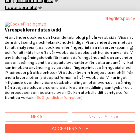
Lägg till i kom-ihåglista
Recensera titel
Integritetspolicy
Vi respekterar dataskydd
Vi använder cookies och liknande teknologi på vår webbsida. Vissa av
dem är väsentliga och tekniskt nödvändiga. Vi använder även metoder
för att analysera (t.ex. cookies eller fingerprints samt server-spårning)
och för att mäta hur ofta vår webbsida besöks och hur den används. Vi
BESKRIVNING
använder spårningsteknik för marknadsföringsändamål och använder
server-spårning samt tredjepartsleverantörer för detta ändamål, vilket
kan innebära användning av cookies, fingerprints, spårningspixlar och
IP-adresser på olika enheter. Vi bäddar även in tredjepartsinnehåll från
Noxathars Arv
andra leverantörer (videoplattformar) på vår webbsida. Vi har inget
Första boken i serien Ymrblodets ättlingar
inflytande över den vidare databehandlingen eller eventuell spårning
från tredjepartsleverantörens sida. Med din inställning samtycker du till
I en värld där gudar vandrar bland dödliga och där forna
de processer som beskrivs ovan. Du kan återkalla ditt samtycke för
framtida verkan. (
BoD-juridisk information
)
sagor ännu viskar genom skogar och fjäll, förenas nordisk
mytologi med mörk fantasy i en berättelse om blod, skuld
och hoppets sista låga.
NEKA
NEJ, JUSTERA
Djupt under marken vaknar något som borde ha förblivit
begravt. En uråldrig kraft äldre än både asar och jättar rör
ACCEPTERA ALLA
på sig i jordens hjärta. Samtidigt ekar profetior om
Ymrblodets återkomst, ett tecken som sänder oro genom