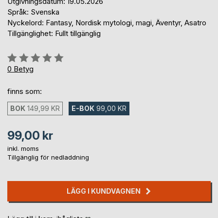
Utgivningsdatum: 19.05.2026
Språk: Svenska
Nyckelord: Fantasy, Nordisk mytologi, magi, Äventyr, Asatro
Tillgänglighet: Fullt tillgänglig
Betyg::
0%
0
Betyg
finns som:
BOK
149,99 KR
E-BOK
99,00 KR
99,00 kr
inkl. moms
Tillgänglig för nedladdning
LÄGG I KUNDVAGNEN