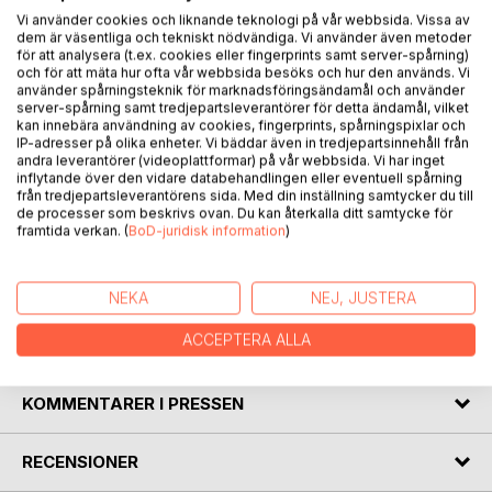
Vi använder cookies och liknande teknologi på vår webbsida. Vissa av
BESKRIVNING
dem är väsentliga och tekniskt nödvändiga. Vi använder även metoder
för att analysera (t.ex. cookies eller fingerprints samt server-spårning)
och för att mäta hur ofta vår webbsida besöks och hur den används. Vi
använder spårningsteknik för marknadsföringsändamål och använder
Det svänger om det, livet, sammanhanget som vi kallar
server-spårning samt tredjepartsleverantörer för detta ändamål, vilket
hälsa. Konsten att upptäcka det förebygger all ohälsa, från
kan innebära användning av cookies, fingerprints, spårningspixlar och
depression till diabetes, eller både och. Vi mäter, noterar,
IP-adresser på olika enheter. Vi bäddar även in tredjepartsinnehåll från
andra leverantörer (videoplattformar) på vår webbsida. Vi har inget
nya & gamla metoder som för att överlista oss själva, med
inflytande över den vidare databehandlingen eller eventuell spårning
en gnista tillvaro. Från Zen till Parcours, från Olympen till
från tredjepartsleverantörens sida. Med din inställning samtycker du till
mormors kök, från noll till hundra, söker vi svar på tal,
de processer som beskrivs ovan. Du kan återkalla ditt samtycke för
framtida verkan. (
BoD-juridisk information
)
tankar, tolkningar
och reaktioner, i alla riktningar. Några anledningar till att göra
Ditt bästa för Ditt bästa finns, och Du !
NEKA
NEJ, JUSTERA
ACCEPTERA ALLA
FÖRFATTARE
KOMMENTARER I PRESSEN
RECENSIONER