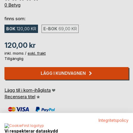
0%
0
Betyg
finns som:
BOK
120,00 KR
E-BOK
69,00 KR
120,00 kr
inkl. moms /
exkl. frakt
Tillgänglig
LÄGG I KUNDVAGNEN
Lägg till i kom-ihåglista
Recensera titel
Integritetspolicy
Vi respekterar dataskydd