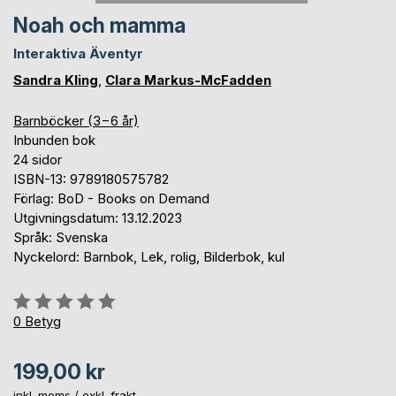
Noah och mamma
Interaktiva Äventyr
Sandra Kling
,
Clara Markus-McFadden
Barnböcker (3−6 år)
Inbunden bok
24 sidor
ISBN-13: 9789180575782
Förlag: BoD - Books on Demand
Utgivningsdatum: 13.12.2023
Språk: Svenska
Nyckelord: Barnbok, Lek, rolig, Bilderbok, kul
Betyg::
0%
0
Betyg
199,00 kr
inkl. moms /
exkl. frakt