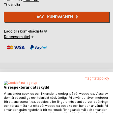
Tillgänglig
LÄGG I KUNDVAGNEN
Lägg till i kom-ihåglista
Recensera titel
BESKRIVNING
Integritetspolicy
Vi respekterar dataskydd
Noah & mamma är en bok som inspirerar till att leka
Vi använder cookies och liknande teknologi på vår webbsida. Vissa av
tillsammans. Här följer du Noah när han busar med sin
dem är väsentliga och tekniskt nödvändiga. Vi använder även metoder
mamma. Samtidigt som du läser, får du små instruktioner
för att analysera (t.ex. cookies eller fingerprints samt server-spårning)
om hur ni kan busa tillsammans. Kanske räknar ni tår, dansar
och för att mäta hur ofta vår webbsida besöks och hur den används. Vi
använder spårningsteknik för marknadsföringsändamål och använder
eller trummar. Det gör i alla fall Noah och mamma!