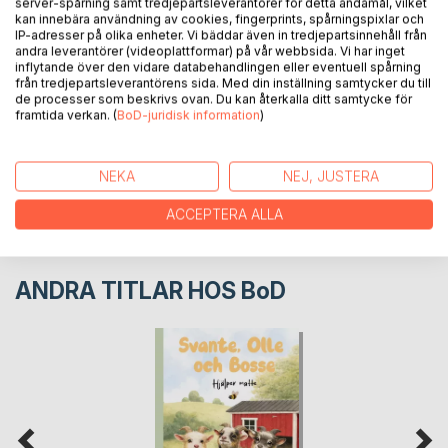
server-spårning samt tredjepartsleverantörer för detta ändamål, vilket
kan innebära användning av cookies, fingerprints, spårningspixlar och
IP-adresser på olika enheter. Vi bäddar även in tredjepartsinnehåll från
FÖRFATTARE
andra leverantörer (videoplattformar) på vår webbsida. Vi har inget
inflytande över den vidare databehandlingen eller eventuell spårning
från tredjepartsleverantörens sida. Med din inställning samtycker du till
de processer som beskrivs ovan. Du kan återkalla ditt samtycke för
KOMMENTARER I PRESSEN
framtida verkan. (
BoD-juridisk information
)
RECENSIONER
NEKA
NEJ, JUSTERA
ACCEPTERA ALLA
ANDRA TITLAR HOS
BoD