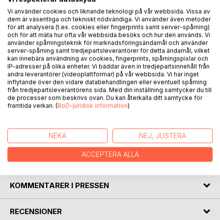
Vi använder cookies och liknande teknologi på vår webbsida. Vissa av
dem är väsentliga och tekniskt nödvändiga. Vi använder även metoder
BESKRIVNING
för att analysera (t.ex. cookies eller fingerprints samt server-spårning)
och för att mäta hur ofta vår webbsida besöks och hur den används. Vi
använder spårningsteknik för marknadsföringsändamål och använder
De 99 dikterna är ibland direkt förankrade i årstidernas
server-spårning samt tredjepartsleverantörer för detta ändamål, vilket
karakteristiska växlingar, ibland snarare sprungna ur ett
kan innebära användning av cookies, fingerprints, spårningspixlar och
IP-adresser på olika enheter. Vi bäddar även in tredjepartsinnehåll från
koncentrerat fokus på det som alltid utgjort centrallyrikens
andra leverantörer (videoplattformar) på vår webbsida. Vi har inget
kärna: det existentiella. Dikterna är så utformade att de kan
inflytande över den vidare databehandlingen eller eventuell spårning
läsas på många olika sätt. Diktion och syntax – inklusive
från tredjepartsleverantörens sida. Med din inställning samtycker du till
de processer som beskrivs ovan. Du kan återkalla ditt samtycke för
stavning – är anpassade därefter. Dikterna är resultatet av
framtida verkan. (
BoD-juridisk information
)
många års filande. Att lyriskt försöka sammanfatta en
preliminär verklighetsuppfattning är knappast enkelt, men
idag kanske väsentligare än på länge.
NEKA
NEJ, JUSTERA
ACCEPTERA ALLA
FÖRFATTARE
KOMMENTARER I PRESSEN
RECENSIONER