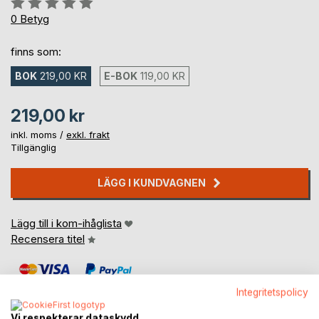
0%
0
Betyg
finns som:
BOK
219,00 KR
E-BOK
119,00 KR
219,00 kr
inkl. moms /
exkl. frakt
Tillgänglig
LÄGG I KUNDVAGNEN
Lägg till i kom-ihåglista
Recensera titel
Integritetspolicy
Vi respekterar dataskydd