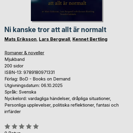
Ni kanske tror att allt är normalt
Mats Eriksson
,
Lars Bergwall
,
Kennet Bertling
Romaner & noveller
Mjukband
200 sidor
ISBN-13: 9789180971331
Förlag: BoD - Books on Demand
Utgivningsdatum: 06.10.2025
Språk: Svenska
Nyckelord: vardagliga händelser, dråpliga situationer,
Personliga upplevelser, politiska reflektioner, fantasi och
irrfärder
Betyg::
0%