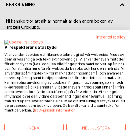
BESKRIVNING
Ni kanske tror att allt är normalt är den andra boken av
Trozelli Ordklubb.
Även denna gång har vi utgått från vårt koncept: Ett ord. En
Integritetspolicy
A4-sida. En månad.
Sedan starten i maj 2016 har vi, Mats Eriksson, Lars
Vi respekterar dataskydd
Bergwall och Kennet Bertling, utan uppehåll, träffats en
Vi använder cookies och liknande teknologi på vår webbsida. Vissa av
gång i månaden för att läsa och diskutera de texter vi haft
dem är väsentliga och tekniskt nödvändiga. Vi använder även metoder
en månad på oss att skriva, på var sin A4. Tillsammans har
för att analysera (t.ex. cookies eller fingerprints samt server-spårning)
och för att mäta hur ofta vår webbsida besöks och hur den används. Vi
vi nu skrivit mer än 300 texter utifrån över 100 ord.
använder spårningsteknik för marknadsföringsändamål och använder
I den här volymen har vi tagit med 23 ord vilket ger 69
server-spårning samt tredjepartsleverantörer för detta ändamål, vilket
berättelser.
kan innebära användning av cookies, fingerprints, spårningspixlar och
IP-adresser på olika enheter. Vi bäddar även in tredjepartsinnehåll från
Urvalet har vi resonerat och kompromissat oss fram till.
andra leverantörer (videoplattformar) på vår webbsida. Vi har inget
Läsaren får alltså ta del av tre olika tolkningar av ett och
inflytande över den vidare databehandlingen eller eventuell spårning
samma ord. Här finns vardagliga händelser, dråpliga
från tredjepartsleverantörens sida. Med din inställning samtycker du till
de processer som beskrivs ovan. Du kan återkalla ditt samtycke för
situationer, personliga upplevelser och politiska
framtida verkan. (
BoD-juridisk information
)
reflektioner. Allt hämtat ur vår fantasi och från vår omvärld.
Förutom lusten att skriva är drivkraften och utmaningen för
oss att upptäcka och undersöka vilka berättelser som kan
NEKA
NEJ, JUSTERA