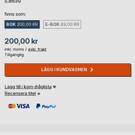
0
Betyg
finns som:
BOK
200,00 KR
E-BOK
89,00 KR
200,00 kr
inkl. moms /
exkl. frakt
Tillgänglig
LÄGG I KUNDVAGNEN
Lägg till i kom-ihåglista
Recensera titel