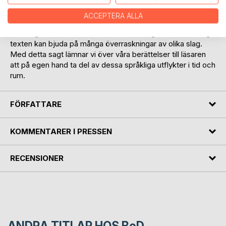
ligga dolda i ett enda ord.
Skrivprocessen kan ta oss med på strövtåg mot löst
ACCEPTERA ALLA
uppsatta mål, men också på märkliga irrfärder utan att vi har
en aning om hur berättelsen ska sluta. Vägen till den färdiga
texten kan bjuda på många överraskningar av olika slag.
Med detta sagt lämnar vi över våra berättelser till läsaren
att på egen hand ta del av dessa språkliga utflykter i tid och
rum.
FÖRFATTARE
KOMMENTARER I PRESSEN
RECENSIONER