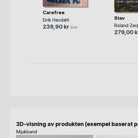
Carefree
ey
Stav
Eirik Havdahl
Roland Zer
239,90 kr
Bok
279,00 k
Bok
-bok
3D-visning av produkten (exempel baserat på
Mjukband