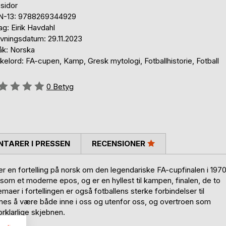
sidor
N-13: 9788269344929
ag: Eirik Havdahl
ivningsdatum: 29.11.2023
åk: Norska
elord: FA-cupen, Kamp, Gresk mytologi, Fotballhistorie, Fotball
g::
0
Betyg
TARER I PRESSEN
RECENSIONER
er en fortelling på norsk om den legendariske FA-cupfinalen i 197
som et moderne epos, og er en hyllest til kampen, finalen, de to
maer i fortellingen er også fotballens sterke forbindelser til
ynes å være både inne i oss og utenfor oss, og overtroen som
rklarlige skjebnen.