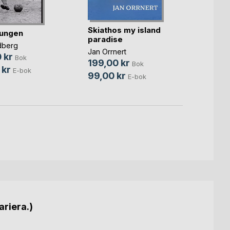
Duste
Skiathos my island
kungen
Anna E
paradise
198,
dberg
Jan Orrnert
 kr
89,0
Bok
199,00 kr
Bok
 kr
E-bok
99,00 kr
E-bok
ariera.)