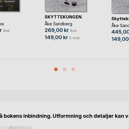
SKYTTEKUNGEN.
Skytte
pe
Åke Sandberg
Åke San
r
269,00 kr
Bok
Bok
445,00
149,00 kr
E-bok
149,00
 bokens inbindning. Utformning och detaljer kan v