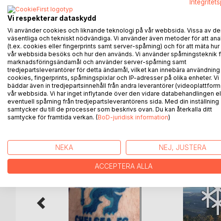
Integritet
Sagt om boka: «Solid bok, jeg gir den terningkas
tiden» «Super bok, selv om min klubb ikke seiret
Vi respekterar dataskydd
fleste fotballfrelste lese»
Vi använder cookies och liknande teknologi på vår webbsida. Vissa av de
väsentliga och tekniskt nödvändiga. Vi använder även metoder för att ana
(t.ex. cookies eller fingerprints samt server-spårning) och för att mäta hur
Bokanmeldelse: «Med utgangspunkt i finalen(e) ha
vår webbsida besöks och hur den används. Vi använder spårningsteknik f
oppvekstskildring, epos og detaljert kampskildring
marknadsföringsändamål och använder server-spårning samt
fantasifulle hode er det nok få kjedelige stunder,
tredjepartsleverantörer för detta ändamål, vilket kan innebära användning
cookies, fingerprints, spårningspixlar och IP-adresser på olika enheter. Vi
bäddar även in tredjepartsinnehåll från andra leverantörer (videoplattform
vår webbsida. Vi har inget inflytande över den vidare databehandlingen el
eventuell spårning från tredjepartsleverantörens sida. Med din inställning
samtycker du till de processer som beskrivs ovan. Du kan återkalla ditt
ANDRA TITLAR HOS
B
samtycke för framtida verkan. (
BoD-juridisk information
)
NEKA
NEJ, JUSTERA
ACCEPTERA ALLA