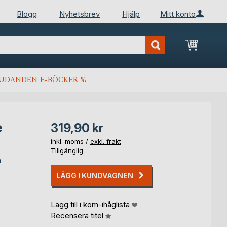
Blogg
Nyhetsbrev
Hjälp
Mitt konto
Min kun
JUDANDEN E-BÖCKER %
e
319,90 kr
inkl. moms /
exkl. frakt
Tillgänglig
m
LÄGG I KUNDVAGNEN
Lägg till i kom-ihåglista
Recensera titel