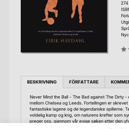
274 
ISB
Förl
Utg
Spr
Nyck
Bety
0%
BESKRIVNING
FÖRFATTARE
KOMMEN
Never Mind the Ball - The Bad against The Dirty - 
mellom Chelsea og Leeds. Fortellingen er skrevet 
fantastiske lagene og de legendariske spillerne. Te
voldelig kamp og krig, om naturens krefter som s
preger oss, gjennom vår evige søken etter den ufo