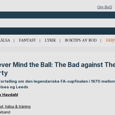
Om BoD
HÄLSA
FANTASY
LYRIK
BOKTIPS AV BOD
ERB
ver Mind the Ball: The Bad against Th
rty
fortelling om den legendariske FA-cupfinalen i 1970 mello
lsea og Leeds
ik Havdahl
d, hälsa & träning
kband