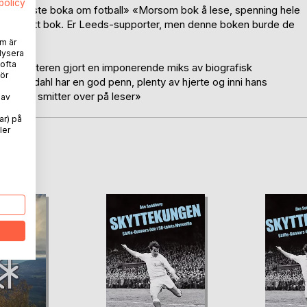
spolicy
t 5» «Beste boka om fotball» «Morsom bok å lese, spenning hele
» «En flott bok. Er Leeds-supporter, men denne boken burde de
m är
lysera
 ofta
r forfatteren gjort en imponerende miks av biografisk
ör
» «Havdahl har en god penn, plenty av hjerte og inni hans
 noe som smitter over på leser»
 av
ar) på
ler
oD