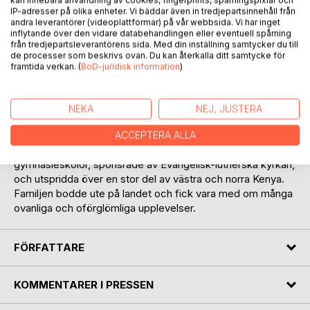
kan innebära användning av cookies, fingerprints, spårningspixlar och
IP-adresser på olika enheter. Vi bäddar även in tredjepartsinnehåll från
andra leverantörer (videoplattformar) på vår webbsida. Vi har inget
inflytande över den vidare databehandlingen eller eventuell spårning
från tredjepartsleverantörens sida. Med din inställning samtycker du till
de processer som beskrivs ovan. Du kan återkalla ditt samtycke för
framtida verkan. (
BoD-juridisk information
)
BESKRIVNING
NEKA
NEJ, JUSTERA
Neema na furaha är swahili och betyder nåd och glädje. De
båda orden sammanfattar mina år i Kenya 1988-91 som
ACCEPTERA ALLA
gymnasielärare och pedagogisk rådgivare åt grund- som
gymnasieskolor, sponsrade av Evangelisk-lutherska kyrkan,
och utspridda över en stor del av västra och norra Kenya.
Familjen bodde ute på landet och fick vara med om många
ovanliga och oförglömliga upplevelser.
FÖRFATTARE
KOMMENTARER I PRESSEN