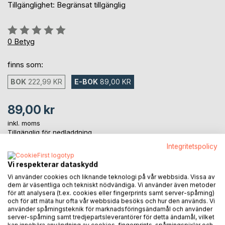
Tillgänglighet: Begränsat tillgänglig
Betyg::
0%
0
Betyg
finns som:
BOK
222,99 KR
E-BOK
89,00 KR
89,00 kr
inkl. moms
Tillgänglig för nedladdning
Integritetspolicy
Vi respekterar dataskydd
LÄGG I KUNDVAGNEN
Vi använder cookies och liknande teknologi på vår webbsida. Vissa av
dem är väsentliga och tekniskt nödvändiga. Vi använder även metoder
för att analysera (t.ex. cookies eller fingerprints samt server-spårning)
Lägg till i kom-ihåglista
och för att mäta hur ofta vår webbsida besöks och hur den används. Vi
Recensera titel
använder spårningsteknik för marknadsföringsändamål och använder
server-spårning samt tredjepartsleverantörer för detta ändamål, vilket