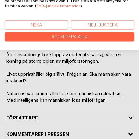
de processer som beskrivs ovan. Du kan återkalla ditt samtycke för
på är medvetet. Denna medvetenhet om sig själv och sin
framtida verkan. (
BoD-juridisk information
)
omgivning medför en insikt om en väldigt stor inneboende
potential.
NEKA
NEJ, JUSTERA
Det går att både individuellt eller globalt lösa det på. Det
börjar dyka upp klimatneutral näringsverksamhet här och
ACCEPTERA ALLA
var i världen.
Återanvändningskretslopp av material visar sig vara en
lösning på större delen av miljöförstöringen.
Livet upprätthåller sig självt. Frågan är: Ska människan vara
inräknad?
Naturens väg är inte alltid så som människan räknat sig.
Med intelligens kan människan lösa miljöfrågan.
FÖRFATTARE
KOMMENTARER I PRESSEN