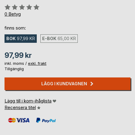
Betyg::
0%
0
Betyg
finns som:
BOK
97,99 KR
E-BOK
65,00 KR
97,99 kr
inkl. moms /
exkl. frakt
Tillgänglig
LÄGG I KUNDVAGNEN
Lägg till i kom-ihåglista
Recensera titel