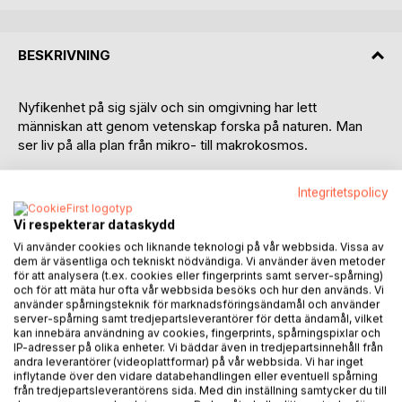
BESKRIVNING
Nyfikenhet på sig själv och sin omgivning har lett
människan att genom vetenskap forska på naturen. Man
ser liv på alla plan från mikro- till makrokosmos.
Vetenskapen visar ständigt på sammankopplingen av allt liv
Integritetspolicy
i universum.
När du ser dig som en del av det hela, möjliggör det att leva
Vi respekterar dataskydd
ett fullt liv.
Vi använder cookies och liknande teknologi på vår webbsida. Vissa av
dem är väsentliga och tekniskt nödvändiga. Vi använder även metoder
Global medvetenhet gör att varelser upplever enigheten i
för att analysera (t.ex. cookies eller fingerprints samt server-spårning)
och för att mäta hur ofta vår webbsida besöks och hur den används. Vi
allt liv i naturen. Vi är inte isolerade öar. Framväxt av global
använder spårningsteknik för marknadsföringsändamål och använder
medvetenhet gör att människan börjar göra val som främjar
server-spårning samt tredjepartsleverantörer för detta ändamål, vilket
biodiversiteten.
kan innebära användning av cookies, fingerprints, spårningspixlar och
IP-adresser på olika enheter. Vi bäddar även in tredjepartsinnehåll från
andra leverantörer (videoplattformar) på vår webbsida. Vi har inget
Om det finns ett ego inom en kan människan se att det
inflytande över den vidare databehandlingen eller eventuell spårning
enbart sätter käppar i hjulet. Det enda sättet att utvecklas
från tredjepartsleverantörens sida. Med din inställning samtycker du till