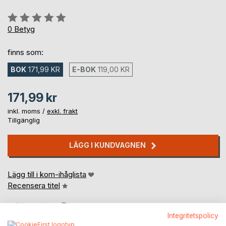
Betyg::
0%
0
Betyg
finns som:
BOK
171,99 KR
E-BOK
119,00 KR
171,99 kr
inkl. moms /
exkl. frakt
Tillgänglig
LÄGG I KUNDVAGNEN
Lägg till i kom-ihåglista
Recensera titel
Integritetspolicy