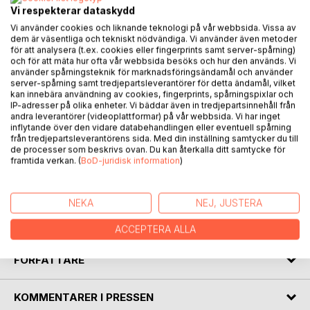
Vi respekterar dataskydd
Vi använder cookies och liknande teknologi på vår webbsida. Vissa av
dem är väsentliga och tekniskt nödvändiga. Vi använder även metoder
BESKRIVNING
för att analysera (t.ex. cookies eller fingerprints samt server-spårning)
och för att mäta hur ofta vår webbsida besöks och hur den används. Vi
använder spårningsteknik för marknadsföringsändamål och använder
server-spårning samt tredjepartsleverantörer för detta ändamål, vilket
Narren handlar om hur fler personer kommer till Gein och
kan innebära användning av cookies, fingerprints, spårningspixlar och
hur deras anpassning går. De som kommer tillbaka och de
IP-adresser på olika enheter. Vi bäddar även in tredjepartsinnehåll från
andra leverantörer (videoplattformar) på vår webbsida. Vi har inget
som kommer dit för första gången. Johannes skicklighet
inflytande över den vidare databehandlingen eller eventuell spårning
sätts åter på prov.
från tredjepartsleverantörens sida. Med din inställning samtycker du till
En fiende rymmer från sitt fängelse, vilket skapar oro. Men
de processer som beskrivs ovan. Du kan återkalla ditt samtycke för
framtida verkan. (
BoD-juridisk information
)
han gör sig osynlig och vika hans planer är förblir dolt.
En ung man får hjälp att reda upp sina trassliga affärer, för
att sedan skolas till narr av folket på Gein. Det är hovet han
NEKA
NEJ, JUSTERA
har ambitionen att komma till. Bara en del av vad vi får vara
med om i denna bok.
ACCEPTERA ALLA
FÖRFATTARE
KOMMENTARER I PRESSEN