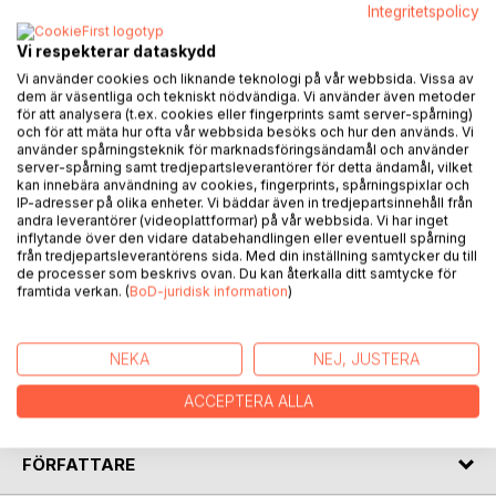
Integritetspolicy
Vi respekterar dataskydd
Vi använder cookies och liknande teknologi på vår webbsida. Vissa av
BESKRIVNING
dem är väsentliga och tekniskt nödvändiga. Vi använder även metoder
för att analysera (t.ex. cookies eller fingerprints samt server-spårning)
och för att mäta hur ofta vår webbsida besöks och hur den används. Vi
I Nanoveller får du möta ett antal personer och händelser,
använder spårningsteknik för marknadsföringsändamål och använder
som från början varken hade något större samband eller
server-spårning samt tredjepartsleverantörer för detta ändamål, vilket
kan innebära användning av cookies, fingerprints, spårningspixlar och
var avsedda att tryckas som bok. Men som av en händelse
IP-adresser på olika enheter. Vi bäddar även in tredjepartsinnehåll från
började saker och ting vävas samman. Här får du möta
andra leverantörer (videoplattformar) på vår webbsida. Vi har inget
tomten och Haren, Doktor Kantsten, den Schweiziska All-
inflytande över den vidare databehandlingen eller eventuell spårning
från tredjepartsleverantörens sida. Med din inställning samtycker du till
round-hunden, författaren själv och många andra.
de processer som beskrivs ovan. Du kan återkalla ditt samtycke för
Boken har en tydlig koppling till Jönköping mede omnejd.
framtida verkan. (
BoD-juridisk information
)
Om vissa personer kan identifieras sker det med dessa
medgivande.
Att detta nu blivit till en bok ser författaren som ett stort
NEKA
NEJ, JUSTERA
personligt steg framåt, även om det också kan upplevas
som ett stort steg bakåt för mänskligheten.
ACCEPTERA ALLA
FÖRFATTARE