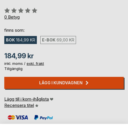
Betyg::
0%
0
Betyg
finns som:
BOK
184,99 KR
E-BOK
69,00 KR
184,99 kr
inkl. moms /
exkl. frakt
Tillgänglig
LÄGG I KUNDVAGNEN
Lägg till i kom-ihåglista
Recensera titel