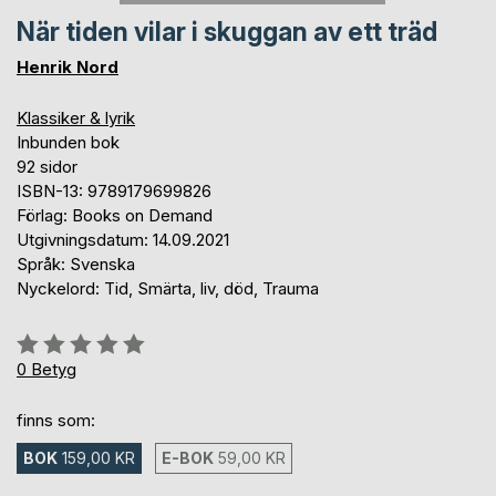
När tiden vilar i skuggan av ett träd
Henrik Nord
Klassiker & lyrik
Inbunden bok
92 sidor
ISBN-13: 9789179699826
Förlag: Books on Demand
Utgivningsdatum: 14.09.2021
Språk: Svenska
Nyckelord: Tid, Smärta, liv, död, Trauma
Betyg::
0%
0
Betyg
finns som:
BOK
159,00 KR
E-BOK
59,00 KR