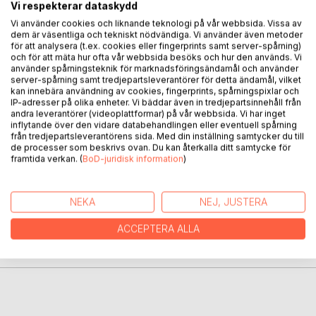
Vi respekterar dataskydd
att det en dag blir bättre. Tiden vilar i skuggan, medan allt
Vi använder cookies och liknande teknologi på vår webbsida. Vissa av
det här stillsamt pågår.
dem är väsentliga och tekniskt nödvändiga. Vi använder även metoder
Och allt som är förlorat i löftet om att det löser sig till slut
för att analysera (t.ex. cookies eller fingerprints samt server-spårning)
och för att mäta hur ofta vår webbsida besöks och hur den används. Vi
stagnerar och går oss förbi...
använder spårningsteknik för marknadsföringsändamål och använder
server-spårning samt tredjepartsleverantörer för detta ändamål, vilket
En diktsamling om strävan och tröstlösa försök att nå fram.
kan innebära användning av cookies, fingerprints, spårningspixlar och
Smärta, liv, död och framförallt tid är det som ständigt
IP-adresser på olika enheter. Vi bäddar även in tredjepartsinnehåll från
andra leverantörer (videoplattformar) på vår webbsida. Vi har inget
bereder vägen för oss. I slutändan är vi alla förlorade där - i
inflytande över den vidare databehandlingen eller eventuell spårning
skuggan av ett träd.
från tredjepartsleverantörens sida. Med din inställning samtycker du till
de processer som beskrivs ovan. Du kan återkalla ditt samtycke för
framtida verkan. (
BoD-juridisk information
)
FÖRFATTARE
NEKA
NEJ, JUSTERA
KOMMENTARER I PRESSEN
ACCEPTERA ALLA
RECENSIONER