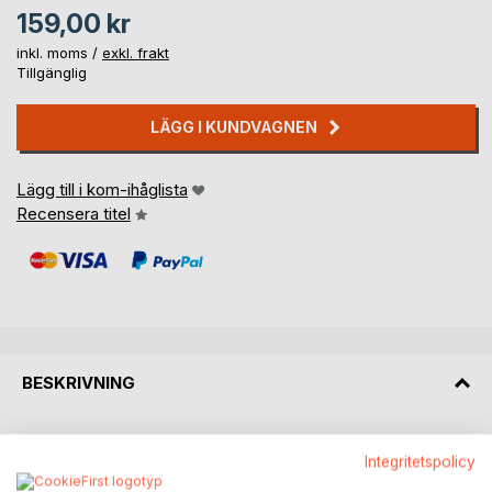
159,00 kr
inkl. moms /
exkl. frakt
Tillgänglig
LÄGG I KUNDVAGNEN
Lägg till i kom-ihåglista
Recensera titel
BESKRIVNING
När livet sänker sig över en stilla existens i en gryning utan
Integritetspolicy
slut och vi som badar i smärtan av att befinna oss här sakta
vaknar upp. Då blixtrar det förbi med ouppfyllda löften om