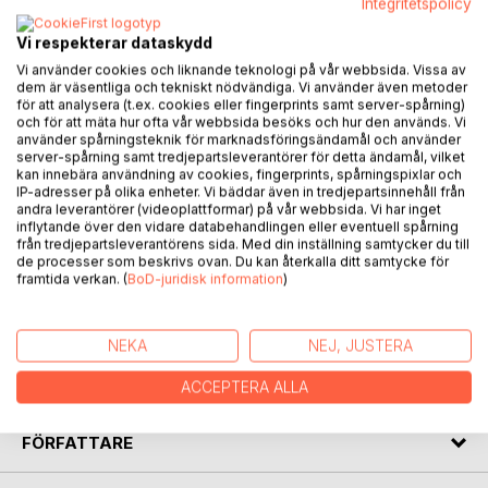
Integritetspolicy
BESKRIVNING
Vi respekterar dataskydd
Vi använder cookies och liknande teknologi på vår webbsida. Vissa av
dem är väsentliga och tekniskt nödvändiga. Vi använder även metoder
Prosapoesin "När Solen Slocknar" av Mahdis Bigloo
för att analysera (t.ex. cookies eller fingerprints samt server-spårning)
och för att mäta hur ofta vår webbsida besöks och hur den används. Vi
utforskar djupt mänskliga känslor och upplevelser genom
använder spårningsteknik för marknadsföringsändamål och använder
en lyrisk och konstnärlig berättelse. Verket kretsar kring
server-spårning samt tredjepartsleverantörer för detta ändamål, vilket
sorg, förlust och kärlek, och använder sig av en rik och
kan innebära användning av cookies, fingerprints, spårningspixlar och
IP-adresser på olika enheter. Vi bäddar även in tredjepartsinnehåll från
metaforisk språkanvändning för att måla fram starka bilder
andra leverantörer (videoplattformar) på vår webbsida. Vi har inget
och känslor. Genom olika delar och perspektiv skildrar
inflytande över den vidare databehandlingen eller eventuell spårning
författaren en komplex väv av livets skiftande öden och
från tredjepartsleverantörens sida. Med din inställning samtycker du till
de processer som beskrivs ovan. Du kan återkalla ditt samtycke för
ögonblick, från glädjefyllda stunder till djupa tragedier.
framtida verkan. (
BoD-juridisk information
)
Texten undersöker även språkets begränsningar och
möjligheter att uttrycka det outsägliga. Sammantaget
skapar prosapoesin en gripande och mångfacetterad
NEKA
NEJ, JUSTERA
berättelse om människans existens och dess djupa
kopplingar till kärlek och förlust.
ACCEPTERA ALLA
FÖRFATTARE