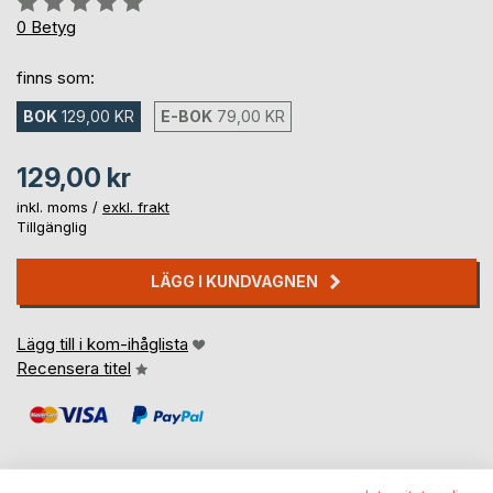
0%
0
Betyg
finns som:
BOK
129,00 KR
E-BOK
79,00 KR
129,00 kr
inkl. moms /
exkl. frakt
Tillgänglig
LÄGG I KUNDVAGNEN
Lägg till i kom-ihåglista
Recensera titel