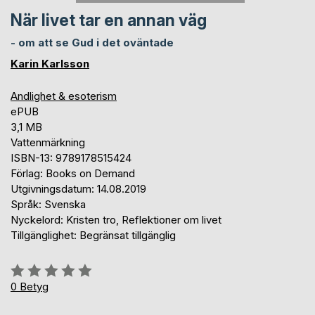
När livet tar en annan väg
- om att se Gud i det oväntade
Karin Karlsson
Andlighet & esoterism
ePUB
3,1 MB
Vattenmärkning
ISBN-13: 9789178515424
Förlag: Books on Demand
Utgivningsdatum: 14.08.2019
Språk: Svenska
Nyckelord: Kristen tro, Reflektioner om livet
Tillgänglighet: Begränsat tillgänglig
Betyg::
0%
0
Betyg