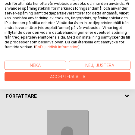
och för att mäta hur ofta vår webbsida besöks och hur den används. Vi
använder spårningsteknik för marknadsföringsändamål och använder
server-spårning samt tredjepartsleverantörer för detta ändamål, vilket
Livet är inte något som hände där och då. Livet är inte
kan innebära användning av cookies, fingerprints, spårningspixlar och
något som kommer att börja någon annanstans, någon
IP-adresser på olika enheter. Vi bäddar även in tredjepartsinnehåll från
andra leverantörer (videoplattformar) på vår webbsida. Vi har inget
annan gång. Livet är något som pågår här och nu. Livet
inflytande över den vidare databehandlingen eller eventuell spårning
fortsätter oavsett vad vi gör eller inte gör. Livet kan ta de
från tredjepartsleverantörens sida. Med din inställning samtycker du till
mest oväntade vändningar, helt på tvärs med vad vi
de processer som beskrivs ovan. Du kan återkalla ditt samtycke för
planerat eller hoppats på. Den här boken handlar om när
framtida verkan. (
BoD-juridisk information
)
livet inte blir som vi tänkt oss, om det som får oss att tappa
fotfästet och hjärtat att slå dubbelslag, om möten och
NEKA
NEJ, JUSTERA
händelser som får livet att ändra riktning. Det är inte alltid
det känns så, men livet fortsätter även då. Dessutom är det
ACCEPTERA ALLA
oväntade inte alltid så illa som vi föreställt oss. Tvärtom.
FÖRFATTARE