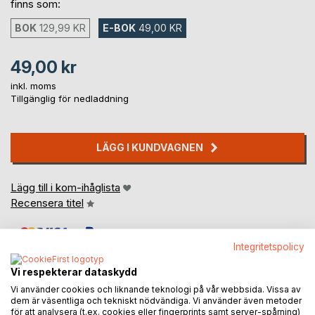
finns som:
BOK
129,99 KR
E-BOK
49,00 KR
49,00 kr
inkl. moms
Tillgänglig för nedladdning
LÄGG I KUNDVAGNEN
Lägg till i kom-ihåglista
Recensera titel
Integritetspolicy
Vi respekterar dataskydd
Vi använder cookies och liknande teknologi på vår webbsida. Vissa av
dem är väsentliga och tekniskt nödvändiga. Vi använder även metoder
BESKRIVNING
för att analysera (t.ex. cookies eller fingerprints samt server-spårning)