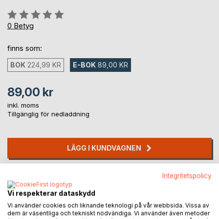
Betyg::
0%
0
Betyg
finns som:
BOK
224,99 KR
E-BOK
89,00 KR
89,00 kr
inkl. moms
Tillgänglig för nedladdning
LÄGG I KUNDVAGNEN
Lägg till i kom-ihåglista
Integritetspolicy
Recensera titel
Vi respekterar dataskydd
Vi använder cookies och liknande teknologi på vår webbsida. Vissa av
dem är väsentliga och tekniskt nödvändiga. Vi använder även metoder