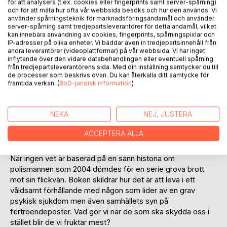
för att analysera (t.ex. cookies eller fingerprints samt server-spårning)
och för att mäta hur ofta vår webbsida besöks och hur den används. Vi
använder spårningsteknik för marknadsföringsändamål och använder
server-spårning samt tredjepartsleverantörer för detta ändamål, vilket
kan innebära användning av cookies, fingerprints, spårningspixlar och
IP-adresser på olika enheter. Vi bäddar även in tredjepartsinnehåll från
BESKRIVNING
andra leverantörer (videoplattformar) på vår webbsida. Vi har inget
inflytande över den vidare databehandlingen eller eventuell spårning
från tredjepartsleverantörens sida. Med din inställning samtycker du till
Olivia och Torbjörn verkar var det perfekta paret. Hon är
de processer som beskrivs ovan. Du kan återkalla ditt samtycke för
snäll och trevlig, han är social och karismatiskt. Dessutom
framtida verkan. (
BoD-juridisk information
)
jobbar han som polis i det lilla samhället han växte upp i och
många ser upp till honom. Men inom hemmets väggar
NEKA
NEJ, JUSTERA
utspelas en verklighet som omvärlden aldrig får se. Där styr
Torbjörn med järnhand och han är inte alls den person som
ACCEPTERA ALLA
han verkar vara...
När ingen vet är baserad på en sann historia om
polismannen som 2004 dömdes för en serie grova brott
mot sin flickvän. Boken skildrar hur det är att leva i ett
våldsamt förhållande med någon som lider av en grav
psykisk sjukdom men även samhällets syn på
förtroendeposter. Vad gör vi när de som ska skydda oss i
stället blir de vi fruktar mest?