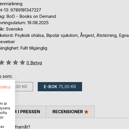
tenmärkning
N-13: 9789181347227
lag: BoD - Books on Demand
ivningsdatum: 19.08.2025
åk: Svenska
elord: Psykisk ohälsa, Bipolär sjukdom, Ångest, Ätstörning, Egna
levelser
gänglighet: Fullt tillgänglig
g::
0
Betyg
ns som:
BOK
105,00 KR
E-BOK
75,00 KR
spolicy
m är
lysera
TARER I PRESSEN
RECENSIONER
 ofta
ör
tat vill framåt?
 av