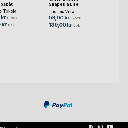
 bakåt
Bakom
Shapes a Life
borto
ie Tokola
Thomas Virro
(...)
 kr
Elisab
59,00 kr
E-bok
E-bok
Norde
 kr
139,00 kr
Bok
Bok
149,
220,