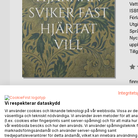
Vat
ISB
För
Utg
Spr
Nyck
upp
Till
Bety
0%
fin
Integritet
Vi respekterar dataskydd
Vi använder cookies och liknande teknologi på vår webbsida. Vissa av de
väsentliga och tekniskt nödvändiga. Vi använder även metoder för att ana
BESKRIVNING
FÖRFATTARE
KOMMEN
(t.ex. cookies eller fingerprints samt server-spårning) och för att mäta hur
vår webbsida besöks och hur den används. Vi använder spårningsteknik f
marknadsföringsändamål och använder server-spårning samt
Hur fortsätter man när hjärnan säger stopp men hjär
tredjepartsleverantörer för detta ändamål, vilket kan innebära användning