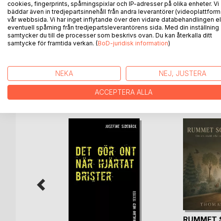
cookies, fingerprints, spårningspixlar och IP-adresser på olika enheter. Vi
I denna bok delar Mira Grofelt sina erfarenheter av
bäddar även in tredjepartsinnehåll från andra leverantörer (videoplattform
ständigt kämpar om utrymmet.
vår webbsida. Vi har inget inflytande över den vidare databehandlingen el
Hon skriver rakt och utan filter om skammen, ensa
eventuell spårning från tredjepartsleverantörens sida. Med din inställning
samtycker du till de processer som beskrivs ovan. Du kan återkalla ditt
Men också om det som ger mening, styrka och vilja
samtycke för framtida verkan. (
BoD-juridisk information
)
En berättelse som berör och stannar kvar länge.
NEKA
NEJ, JUSTERA
ANDRA TITLAR HOS
B
ACCEPTERA ALLA
RUMMET 