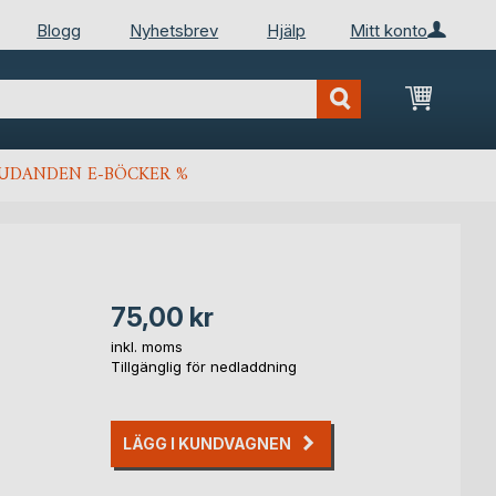
Blogg
Nyhetsbrev
Hjälp
Mitt konto
Min kun
JUDANDEN E-BÖCKER %
75,00 kr
inkl. moms
Tillgänglig för nedladdning
LÄGG I KUNDVAGNEN