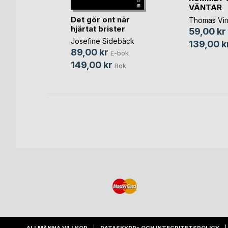
bliken
VÄNTAR
Riket
Det gör ont när
Thomas Vir
hjärtat brister
öm
59,00 kr
Josefine Sidebäck
-bok
139,00 k
89,00 kr
E-bok
Bok
149,00 kr
Bok