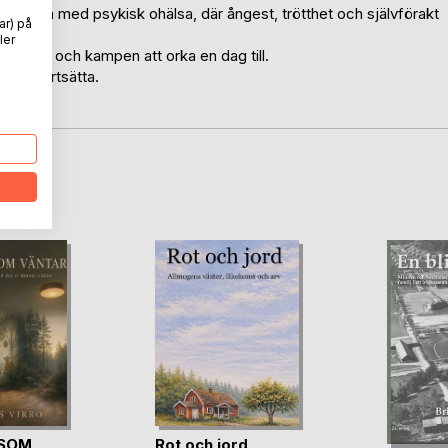
 att leva med psykisk ohälsa, där ångest, trötthet och självförakt
ar) på
ler
mheten och kampen att orka en dag till.
 att fortsätta.
oD
SOM
Rot och jord