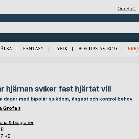
Om BoD
HÄLSA
FANTASY
LYRIK
BOKTIPS AV BOD
ERB
r hjärnan sviker fast hjärtat vill
a dagar med bipolär sjukdom, ångest och kontrollbehov
a Grofelt
oria & biografier
UB
,7 KB