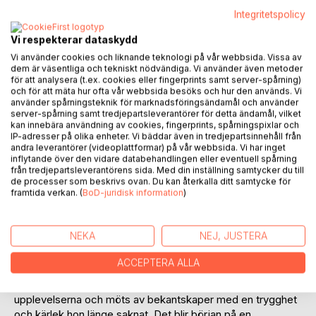
Integritetspolicy
Vi respekterar dataskydd
Vi använder cookies och liknande teknologi på vår webbsida. Vissa av
dem är väsentliga och tekniskt nödvändiga. Vi använder även metoder
för att analysera (t.ex. cookies eller fingerprints samt server-spårning)
BESKRIVNING
och för att mäta hur ofta vår webbsida besöks och hur den används. Vi
använder spårningsteknik för marknadsföringsändamål och använder
server-spårning samt tredjepartsleverantörer för detta ändamål, vilket
Vad händer när allting rämnar? Vem är du om alla dina yttre
kan innebära användning av cookies, fingerprints, spårningspixlar och
skal skulle falla? Finns det något kvar när allt slutat snurra?
IP-adresser på olika enheter. Vi bäddar även in tredjepartsinnehåll från
andra leverantörer (videoplattformar) på vår webbsida. Vi har inget
inflytande över den vidare databehandlingen eller eventuell spårning
Efter många år av stress, depressioner och sjuklig oro går
från tredjepartsleverantörens sida. Med din inställning samtycker du till
den före detta gymnasieläraren och rektorn in i väggen.
de processer som beskrivs ovan. Du kan återkalla ditt samtycke för
framtida verkan. (
BoD-juridisk information
)
Under det år som följer präglas hennes tillvaro av
utmattning och mentala processer på vägen mot
tillfrisknande. Hon tar sin tillflykt till skogen för att hitta lugn
NEKA
NEJ, JUSTERA
och få ro i själen, men upptäcker också en annan
verklighet, med sådant hon för länge sedan glömt.
ACCEPTERA ALLA
Uppgiven och trött börjar hon utforska de nya
upplevelserna och möts av bekantskaper med en trygghet
och kärlek hon länge saknat. Det blir början på en