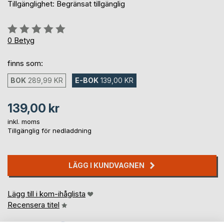
Tillgänglighet: Begränsat tillgänglig
Betyg::
0%
0
Betyg
finns som:
BOK
289,99 KR
E-BOK
139,00 KR
139,00 kr
inkl. moms
Tillgänglig för nedladdning
LÄGG I KUNDVAGNEN
Lägg till i kom-ihåglista
Recensera titel