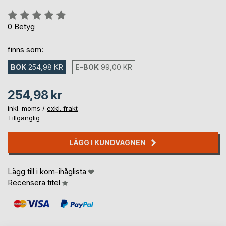
Betyg::
0%
0
Betyg
finns som:
BOK
254,98 KR
E-BOK
99,00 KR
254,98 kr
inkl. moms /
exkl. frakt
Tillgänglig
LÄGG I KUNDVAGNEN
Lägg till i kom-ihåglista
Recensera titel