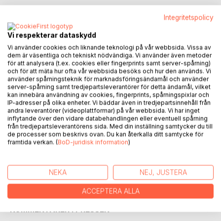
Integritetspolicy
BESKRIVNING
Vi respekterar dataskydd
Vi använder cookies och liknande teknologi på vår webbsida. Vissa av
dem är väsentliga och tekniskt nödvändiga. Vi använder även metoder
En bok om behovet att få äga en fiskebåt och känna frihet i
för att analysera (t.ex. cookies eller fingerprints samt server-spårning)
sitt yrke. Många faror lurar på väg dit, livet blir inte så enkelt
och för att mäta hur ofta vår webbsida besöks och hur den används. Vi
använder spårningsteknik för marknadsföringsändamål och använder
när man möter naturens krafter och dess nycker.
server-spårning samt tredjepartsleverantörer för detta ändamål, vilket
kan innebära användning av cookies, fingerprints, spårningspixlar och
Dimman kan komma smygande och grumla synen på havet,
IP-adresser på olika enheter. Vi bäddar även in tredjepartsinnehåll från
andra leverantörer (videoplattformar) på vår webbsida. Vi har inget
det finns också en mental dimma som inte syns när
inflytande över den vidare databehandlingen eller eventuell spårning
sjukdom och prövningar kommer.
från tredjepartsleverantörens sida. Med din inställning samtycker du till
de processer som beskrivs ovan. Du kan återkalla ditt samtycke för
framtida verkan. (
BoD-juridisk information
)
Vad gör man då? Hur går man vidare för att försörja sig?
Dessa frågor och den verkliga livet beskriver boken.
NEKA
NEJ, JUSTERA
FÖRFATTARE
ACCEPTERA ALLA
KOMMENTARER I PRESSEN