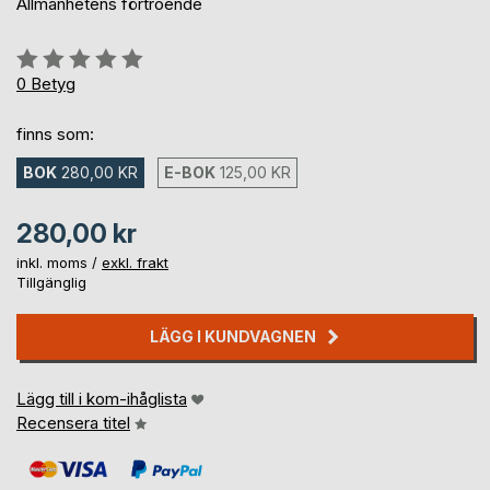
Allmänhetens förtroende
Betyg::
0%
0
Betyg
finns som:
BOK
280,00 KR
E-BOK
125,00 KR
280,00 kr
inkl. moms /
exkl. frakt
Tillgänglig
LÄGG I KUNDVAGNEN
Lägg till i kom-ihåglista
Recensera titel