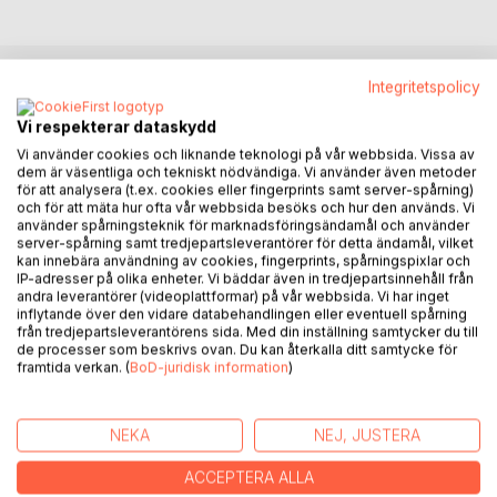
Integritetspolicy
BESKRIVNING
Vi respekterar dataskydd
Vi använder cookies och liknande teknologi på vår webbsida. Vissa av
Vad är en nämndeman och hur väljs denna person ut?
dem är väsentliga och tekniskt nödvändiga. Vi använder även metoder
Vilken roll har hen i det svenska rättsväsendet? Det finns
för att analysera (t.ex. cookies eller fingerprints samt server-spårning)
och för att mäta hur ofta vår webbsida besöks och hur den används. Vi
många frågor att besvara när det gäller nämndemannen i
använder spårningsteknik för marknadsföringsändamål och använder
det svenska rättssystemet. Nämndemannen dömer med
server-spårning samt tredjepartsleverantörer för detta ändamål, vilket
samma tyngd som en juristdomare, men vilka krav ställs på
kan innebära användning av cookies, fingerprints, spårningspixlar och
IP-adresser på olika enheter. Vi bäddar även in tredjepartsinnehåll från
nämndemannen? Och - hur ser uppgiften ut, vilka
andra leverantörer (videoplattformar) på vår webbsida. Vi har inget
arbetsförhållanden gäller? Och hur är domstolen
inflytande över den vidare databehandlingen eller eventuell spårning
organiserad, vilka gör vad när mål kommer upp som
från tredjepartsleverantörens sida. Med din inställning samtycker du till
de processer som beskrivs ovan. Du kan återkalla ditt samtycke för
nämndemannen ska döma i tillsammans med domaren?
framtida verkan. (
BoD-juridisk information
)
Denna bok ger de grundläggande svaren inte minst riktad
till de som för första gången ska tillträda som nämndemän.
Att som nämndeman fatta ofta för den enskilda individen
NEKA
NEJ, JUSTERA
väldigt ingripande beslut ställer höga krav.
ACCEPTERA ALLA