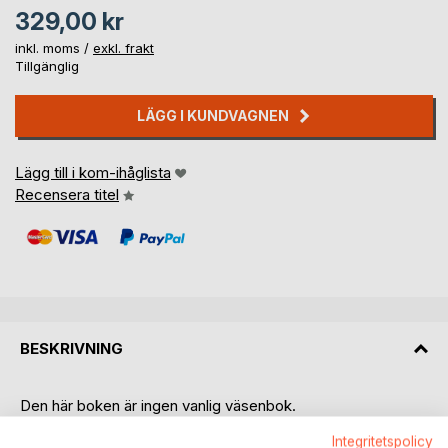
329,00 kr
inkl. moms /
exkl. frakt
Tillgänglig
LÄGG I KUNDVAGNEN
Lägg till i kom-ihåglista
Recensera titel
BESKRIVNING
Den här boken är ingen vanlig väsenbok.
Här finns väsen som ingen hittills har hört talas om. Men om
Integritetspolicy
du råkar