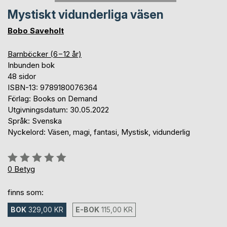
Mystiskt vidunderliga väsen
Bobo Saveholt
Barnböcker (6−12 år)
Inbunden bok
48 sidor
ISBN-13: 9789180076364
Förlag: Books on Demand
Utgivningsdatum: 30.05.2022
Språk: Svenska
Nyckelord: Väsen, magi, fantasi, Mystisk, vidunderlig
Betyg::
0%
0
Betyg
finns som:
BOK
329,00 KR
E-BOK
115,00 KR