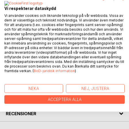
träffa Bilajn är förvirring ditt bästa vapen. Barkråttan är
Vi respekterar dataskydd
ungefär som
Vi använder cookies och liknande teknologi på vår webbsida. Vissa av
en skalbagge; helt omöjlig att tämja. Dubbleraren måste du
dem är väsentliga och tekniskt nödvändiga. Vi använder även metoder
se upp
för att analysera (t.ex. cookies eller fingerprints samt server-spårning)
och för att mäta hur ofta vår webbsida besöks och hur den används. Vi
med så att du bokstavligen inte ser dubbelt och Xna trivs
använder spårningsteknik för marknadsföringsändamål och använder
bäst i
server-spårning samt tredjepartsleverantörer för detta ändamål, vilket
fotosyntetiska sammanhang. Skulle du ha tur och få lära
kan innebära användning av cookies, fingerprints, spårningspixlar och
känna en
IP-adresser på olika enheter. Vi bäddar även in tredjepartsinnehåll från
andra leverantörer (videoplattformar) på vår webbsida. Vi har inget
Stoner kan du stiga in i oändlighetens landskap.
inflytande över den vidare databehandlingen eller eventuell spårning
Här får du veta mer om väsen du aldrig sett men som ändå
från tredjepartsleverantörens sida. Med din inställning samtycker du till
finns.
de processer som beskrivs ovan. Du kan återkalla ditt samtycke för
framtida verkan. (
BoD-juridisk information
)
FÖRFATTARE
NEKA
NEJ, JUSTERA
KOMMENTARER I PRESSEN
ACCEPTERA ALLA
RECENSIONER