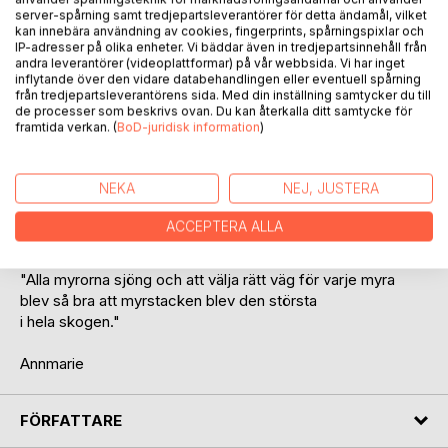
server-spårning samt tredjepartsleverantörer för detta ändamål, vilket
kan innebära användning av cookies, fingerprints, spårningspixlar och
IP-adresser på olika enheter. Vi bäddar även in tredjepartsinnehåll från
andra leverantörer (videoplattformar) på vår webbsida. Vi har inget
inflytande över den vidare databehandlingen eller eventuell spårning
från tredjepartsleverantörens sida. Med din inställning samtycker du till
de processer som beskrivs ovan. Du kan återkalla ditt samtycke för
BESKRIVNING
framtida verkan. (
BoD-juridisk information
)
Noveller, fabler, berättelser och krönikor skrivna 2008 -
NEKA
NEJ, JUSTERA
2012 . Ämnen som berör och väntar in framtiden. Kan läsas
av både barn och vuxna. Insikter som kommer till ytan när
ACCEPTERA ALLA
du läser.
"Alla myrorna sjöng och att välja rätt väg för varje myra
blev så bra att myrstacken blev den största
i hela skogen."
Annmarie
FÖRFATTARE