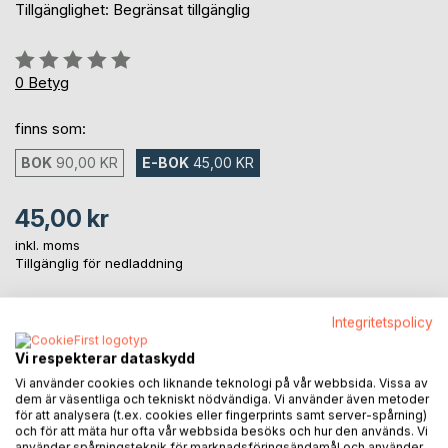
Tillgänglighet: Begränsat tillgänglig
Betyg::
0%
0
Betyg
finns som:
BOK
90,00 KR
E-BOK
45,00 KR
45,00 kr
inkl. moms
Tillgänglig för nedladdning
Integritetspolicy
LÄGG I KUNDVAGNEN
Vi respekterar dataskydd
Vi använder cookies och liknande teknologi på vår webbsida. Vissa av
Lägg till i kom-ihåglista
dem är väsentliga och tekniskt nödvändiga. Vi använder även metoder
Recensera titel
för att analysera (t.ex. cookies eller fingerprints samt server-spårning)
och för att mäta hur ofta vår webbsida besöks och hur den används. Vi
använder spårningsteknik för marknadsföringsändamål och använder