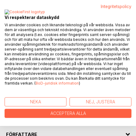
BESKRIVNING
Integritetspolicy
Vi respekterar dataskydd
Den mänskliga hjärnan försöker konstant att lösa saker, och
Vi använder cookies och liknande teknologi på vår webbsida. Vissa av
det gäller för oss att ha tydliga mål som hjärnan kan styra
dem är väsentliga och tekniskt nödvändiga. Vi använder även metoder
oss mot. Men mål utan motstånd, hinder eller motgång
för att analysera (t.ex. cookies eller fingerprints samt server-spårning)
och för att mäta hur ofta vår webbsida besöks och hur den används. Vi
endast blir en aktivitet. Hur övervinner vi då våra
använder spårningsteknik för marknadsföringsändamål och använder
motgångar? Har du hört att du måste tro på att det finns en
server-spårning samt tredjepartsleverantörer för detta ändamål, vilket
lösning? Tro på att det kommer bli bättre? Vad innebär det
kan innebära användning av cookies, fingerprints, spårningspixlar och
IP-adresser på olika enheter. Vi bäddar även in tredjepartsinnehåll från
ens att tro? Tror du på dig själv? Självför-troende. Tror du
andra leverantörer (videoplattformar) på vår webbsida. Vi har inget
på Gud? Hur man än väljer att definiera, om man ens vill
inflytande över den vidare databehandlingen eller eventuell spårning
definiera Det. Att tro kan för oss vara abstrakt men den här
från tredjepartsleverantörens sida. Med din inställning samtycker du till
boken lägger fram det väldigt konkret.
de processer som beskrivs ovan. Du kan återkalla ditt samtycke för
framtida verkan. (
BoD-juridisk information
)
Motgång är inte som du tror och med mer kunskap och
förståelse kan vi på ett systematiskt sätt vända våra
NEKA
NEJ, JUSTERA
motgångar till framgångar. Dom har i regel samma kärna där
vi ser resultatet från olika sidor. Låt den här boken visa
ACCEPTERA ALLA
vägen för hur vi ser andra sidan.
FÖRFATTARE