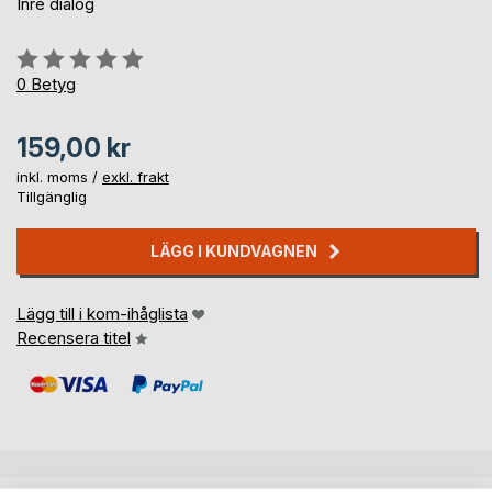
Inre dialog
Betyg::
0%
0
Betyg
159,00 kr
inkl. moms /
exkl. frakt
Tillgänglig
LÄGG I KUNDVAGNEN
Lägg till i kom-ihåglista
Recensera titel