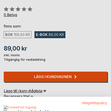
Betyg::
0%
0
Betyg
finns som:
BOK
156,50 KR
E-BOK
89,00 KR
89,00 kr
inkl. moms
Tillgänglig för nedladdning
LÄGG I KUNDVAGNEN
Lägg till i kom-ihåglista
Recensera titel
Integritetspolicy