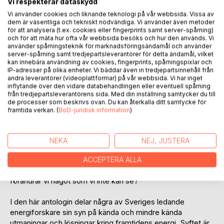
Vi respekterar dataskydd
Vi använder cookies och liknande teknologi på vår webbsida. Vissa av
dem är väsentliga och tekniskt nödvändiga. Vi använder även metoder
för att analysera (t.ex. cookies eller fingerprints samt server-spårning)
och för att mäta hur ofta vår webbsida besöks och hur den används. Vi
använder spårningsteknik för marknadsföringsändamål och använder
BESKRIVNING
server-spårning samt tredjepartsleverantörer för detta ändamål, vilket
kan innebära användning av cookies, fingerprints, spårningspixlar och
IP-adresser på olika enheter. Vi bäddar även in tredjepartsinnehåll från
Energi finns överallt. Vi tar för givet att den finns tillhands
andra leverantörer (videoplattformar) på vår webbsida. Vi har inget
när vi vill värma upp våra hem, laga mat, använda våra
inflytande över den vidare databehandlingen eller eventuell spårning
från tredjepartsleverantörens sida. Med din inställning samtycker du till
datorer, mobiltelefoner, rulltrappor, lyftkranar,
de processer som beskrivs ovan. Du kan återkalla ditt samtycke för
röntgenapparater, bussar, tåg, flygplan och bilar. Den är en
framtida verkan. (
BoD-juridisk information
)
självklar, ofta osynlig - och tyvärr ohållbar del av våra liv.
Idag vet vi att världens energisystem måste omvandlas i
NEKA
NEJ, JUSTERA
grunden. Det är en förutsättning för att vi ska kunna bromsa
klimatförändringarna och skapa ett hållbart samhälle. Och vi
ACCEPTERA ALLA
har alla viktiga roller att spela i omvandlingen. Men hur
förändrar vi något som vi inte kan se?
I den här antologin delar några av Sveriges ledande
energiforskare sin syn på kända och mindre kända
utmaningar och lösningar kring framtidens energi. Syftet är