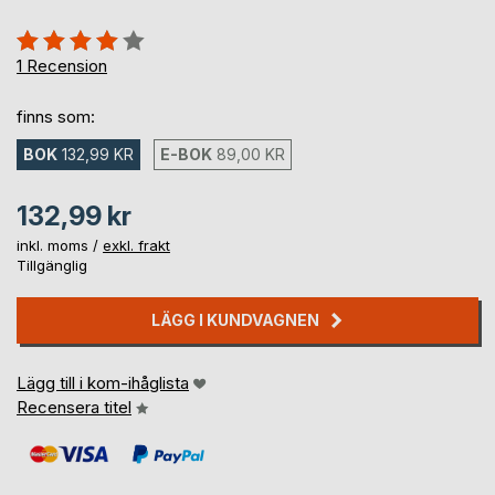
Betyg::
80%
1
Recension
finns som:
BOK
132,99 KR
E-BOK
89,00 KR
132,99 kr
inkl. moms /
exkl. frakt
Tillgänglig
LÄGG I KUNDVAGNEN
Lägg till i kom-ihåglista
Recensera titel