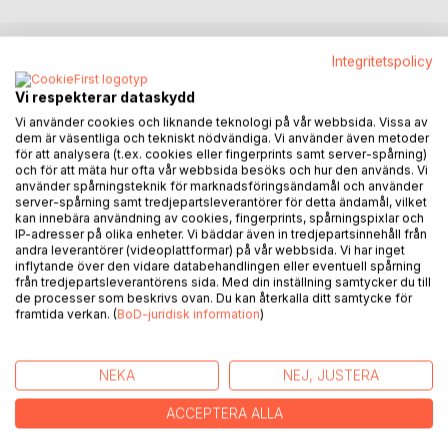
Integritetspolicy
BESKRIVNING
Vi respekterar dataskydd
Vi använder cookies och liknande teknologi på vår webbsida. Vissa av
Maria parkerar bilen på garageuppfarten till parets hus. Hon
dem är väsentliga och tekniskt nödvändiga. Vi använder även metoder
stannar upp, hör skratt från barnen som är ute och leker i
för att analysera (t.ex. cookies eller fingerprints samt server-spårning)
och för att mäta hur ofta vår webbsida besöks och hur den används. Vi
den varma sommarkvällen. Blommorna står i blom och
använder spårningsteknik för marknadsföringsändamål och använder
fåglarna kvittrar. Hon tar ett djupt andetag och känner en
server-spårning samt tredjepartsleverantörer för detta ändamål, vilket
svag doft av havet.
kan innebära användning av cookies, fingerprints, spårningspixlar och
IP-adresser på olika enheter. Vi bäddar även in tredjepartsinnehåll från
Dörren öppnas och hon ser en utav teknikerna komma ut.
andra leverantörer (videoplattformar) på vår webbsida. Vi har inget
Det är grisigt Maria, sa Tjorven efter han höjt handen i en
inflytande över den vidare databehandlingen eller eventuell spårning
hälsning mot henne.
från tredjepartsleverantörens sida. Med din inställning samtycker du till
Jaså, är det så illa?
de processer som beskrivs ovan. Du kan återkalla ditt samtycke för
framtida verkan. (
BoD-juridisk information
)
Ja, sa han med en suck. Det är ett par, bägge är
fasttejpade med halsarna sönderskurna. Vet i fan vad som
har hänt där inne sa han och satte sig i sin bil.
NEKA
NEJ, JUSTERA
Maria kände hur hon fick en rysning genom kroppen
samtidigt som hon fick en bild framför sig av de bägge
ACCEPTERA ALLA
offren.
Tack för förvarningen, sa hon och gick mot huset och